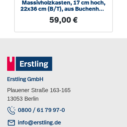
Massivholzkasten, 17 cm hoch,
22x36 cm (B/T), aus Buchenholz
(massiv)
Regulärer Preis:
59,00 €
Erstling GmbH
Plauener Straße 163-165
13053 Berlin
0800 / 61 79 97-0
info@erstling.de