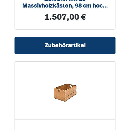
Massivholzkästen, 98 cm hoch,
100x40 cm (B/T)
Regulärer Preis:
1.507,00 €
Produktgalerie überspringen
Zubehörartikel