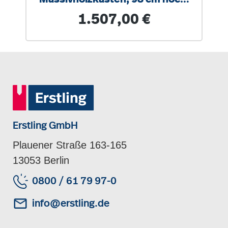
100x40 cm (B/T)
Regulärer Preis:
1.507,00 €
Erstling GmbH
Plauener Straße 163-165
13053 Berlin
0800 / 61 79 97-0
info@erstling.de