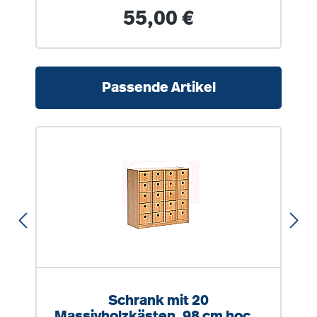
(massiv)
Regulärer Preis:
55,00 €
Produktgalerie überspringen
Passende Artikel
Schrank mit 20
Massivholzkästen, 98 cm hoch,