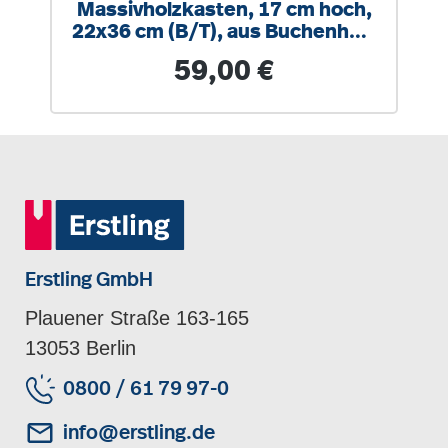
Massivholzkasten, 17 cm hoch,
22x36 cm (B/T), aus Buchenholz
(massiv)
Regulärer Preis:
59,00 €
Erstling GmbH
Plauener Straße 163-165
13053 Berlin
0800 / 61 79 97-0
info@erstling.de