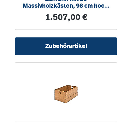
Massivholzkästen, 98 cm hoch,
100x40 cm (B/T)
Regulärer Preis:
1.507,00 €
Produktgalerie überspringen
Zubehörartikel