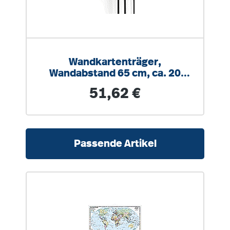
Wandkartenträger,
Wandabstand 65 cm, ca. 20
Karten oder Rollbilder
Regulärer Preis:
51,62 €
Produktgalerie überspringen
Passende Artikel