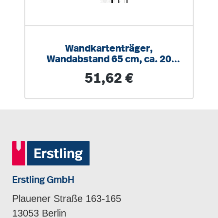
Wandkartenträger,
Wandabstand 65 cm, ca. 20
Karten oder Rollbilder
Regulärer Preis:
51,62 €
Erstling GmbH
Plauener Straße 163-165
13053 Berlin