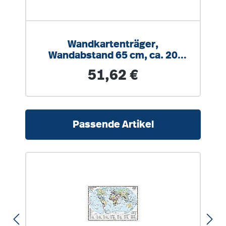
Wandkartenträger,
Wandabstand 65 cm, ca. 20
Karten oder Rollbilder
Regulärer Preis:
51,62 €
Produktgalerie überspringen
Passende Artikel