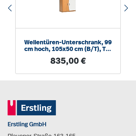
Wellentüren-Unterschrank, 99
cm hoch, 105x50 cm (B/T), Tür
rechts grau
Regulärer Preis:
835,00 €
Erstling GmbH
Plauener Straße 163-165