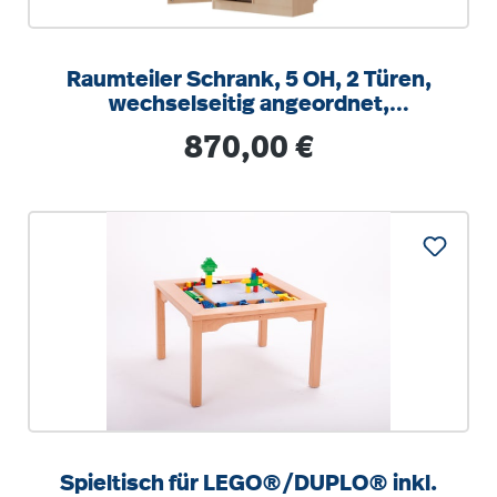
Raumteiler Schrank, 5 OH, 2 Türen,
wechselseitig angeordnet,
abschließbar, B/H/T 100x190x60cm
Regulärer Preis:
870,00 €
Spieltisch für LEGO®/DUPLO® inkl.