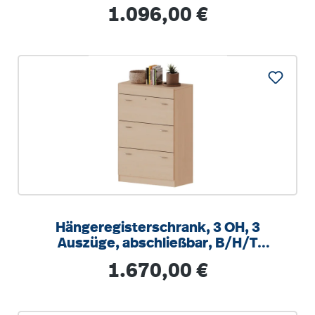
Regulärer Preis:
1.096,00 €
Hängeregisterschrank, 3 OH, 3
Auszüge, abschließbar, B/H/T
80x118x60cm
Regulärer Preis:
1.670,00 €