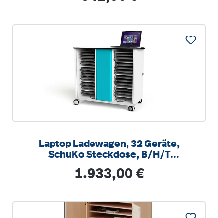
Laptop Ladewagen, 32 Geräte,
SchuKo Steckdose, B/H/T
112x95x55 cm, abschließbar, fahrbar
Regulärer Preis:
1.933,00 €