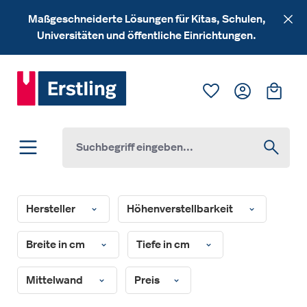
Zum Hauptinhalt springen
Maßgeschneiderte Lösungen für Kitas, Schulen,
Universitäten und öffentliche Einrichtungen.
Du hast 0 Produk
Ware
Hersteller
Höhenverstellbarkeit
Breite in cm
Tiefe in cm
Mittelwand
Preis