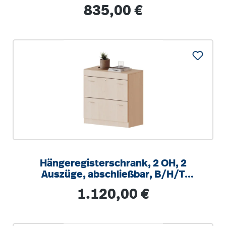
grau
Regulärer Preis:
835,00 €
Hängeregisterschrank, 2 OH, 2
Auszüge, abschließbar, B/H/T
80x82x40cm
Regulärer Preis:
1.120,00 €