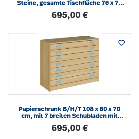
Steine, gesamte Tischfläche 76 x 76
cm
Regulärer Preis:
695,00 €
Papierschrank B/H/T 108 x 80 x 70
cm, mit 7 breiten Schubladen mit
Auszugsstop für Papier bis DIN A1
Regulärer Preis:
695,00 €