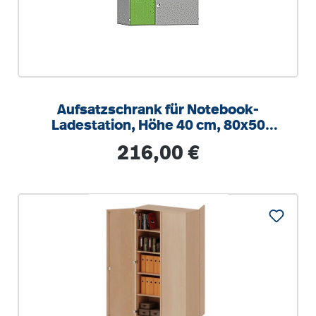
Aufsatzschrank für Notebook-
Ladestation, Höhe 40 cm, 80x50
(B/T), kleine Tür links
Regulärer Preis:
216,00 €