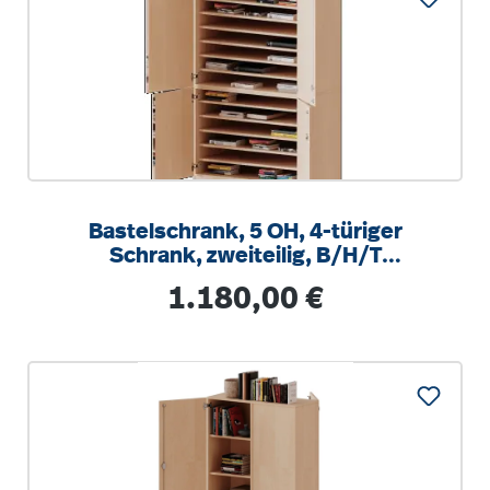
Bastelschrank, 5 OH, 4-türiger
Schrank, zweiteilig, B/H/T
104,5x190x65cm
Regulärer Preis:
1.180,00 €