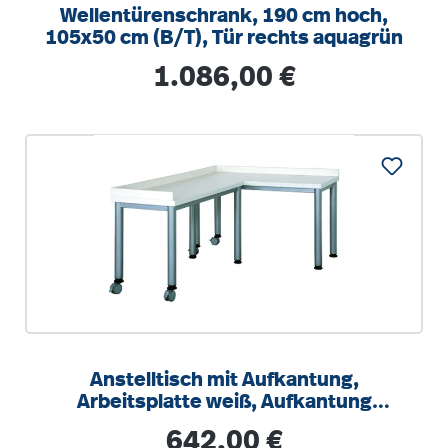
Wellentürenschrank, 190 cm hoch,
105x50 cm (B/T), Tür rechts aquagrün
Regulärer Preis:
1.086,00 €
Anstelltisch mit Aufkantung,
Arbeitsplatte weiß, Aufkantung
hinten und rechts
Regulärer Preis:
642,00 €