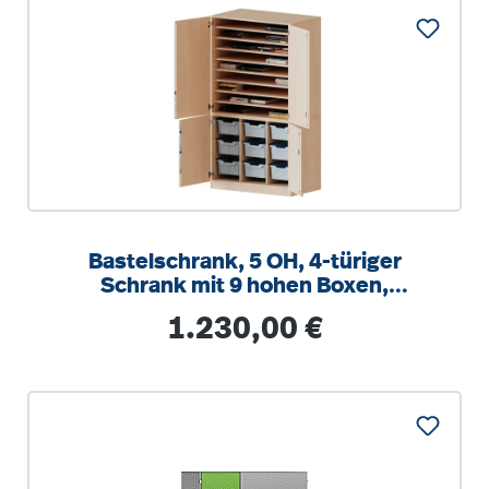
Bastelschrank, 5 OH, 4-türiger
Schrank mit 9 hohen Boxen,
zweiteilig, B/H/T 104,5x190x60cm
Regulärer Preis:
1.230,00 €