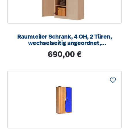
Raumteiler Schrank, 4 OH, 2 Türen,
wechselseitig angeordnet,
abschließbar, B/H/T 100x154x50cm
Regulärer Preis:
690,00 €