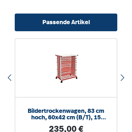
Produktgalerie überspringen
Passende Artikel
Bildertrockenwagen, 83 cm
hoch, 60x42 cm (B/T), 15
Trockengitter
Regulärer Preis:
235,00 €