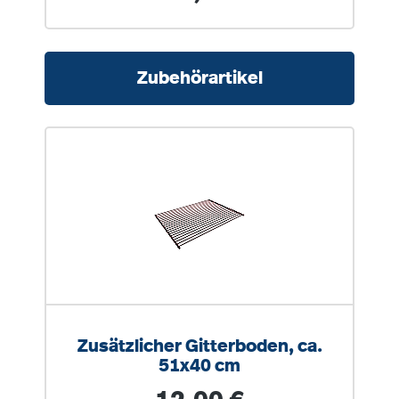
Produktgalerie überspringen
Zubehörartikel
Zusätzlicher Gitterboden, ca.
51x40 cm
Regulärer Preis: