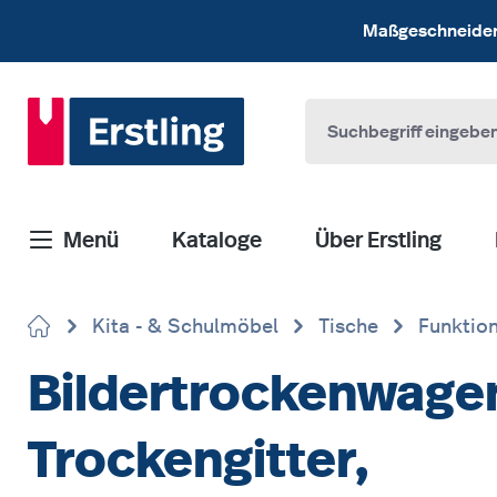
 Hauptinhalt springen
Zur Suche springen
Zur Hauptnavigation springen
Maßgeschneiderte
Menü
Kataloge
Über Erstling
Kita - & Schulmöbel
Tische
Funktion
Bildertrockenwagen
Trockengitter,