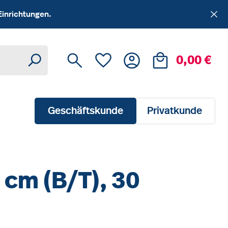
Einrichtungen.
Du hast 0 Produkte auf dem Me
Ware
0,00 €
Geschäftskunde
Privatkunde
cm (B/T), 30