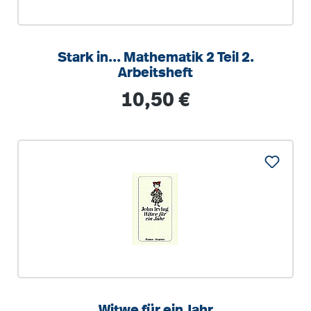
Stark in... Mathematik 2 Teil 2.
Arbeitsheft
Regulärer Preis:
10,50 €
Witwe für ein Jahr