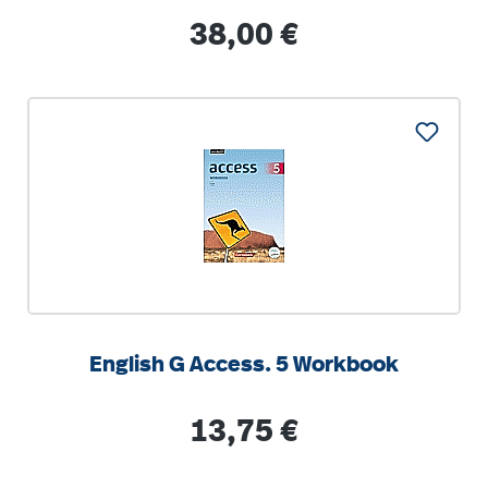
Lehrerband. 2022
Regulärer Preis:
38,00 €
English G Access. 5 Workbook
Regulärer Preis:
13,75 €