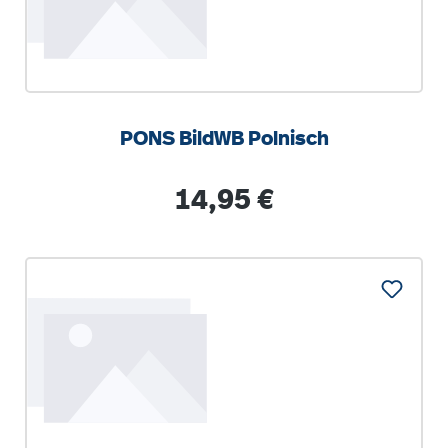
PONS BildWB Polnisch
Regulärer Preis:
14,95 €