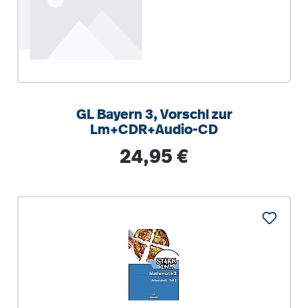
GL Bayern 3, Vorschl zur
Lm+CDR+Audio-CD
Regulärer Preis:
24,95 €