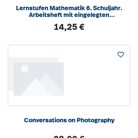
Lernstufen Mathematik 6. Schuljahr.
Arbeitsheft mit eingelegten
Lösungen und
Regulärer Preis:
14,25 €
Conversations on Photography
Regulärer Preis: