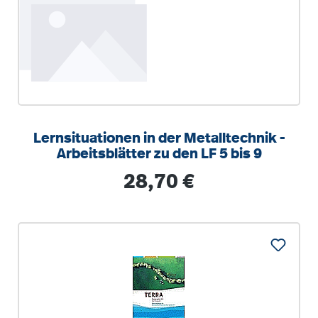
Lernsituationen in der Metalltechnik -
Arbeitsblätter zu den LF 5 bis 9
Regulärer Preis:
28,70 €