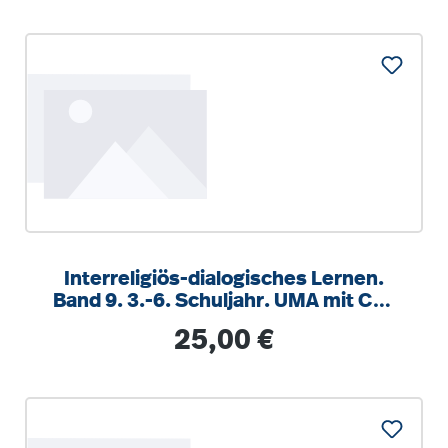
Interreligiös-dialogisches Lernen.
Band 9. 3.-6. Schuljahr. UMA mit CD-
ROM
Regulärer Preis:
25,00 €