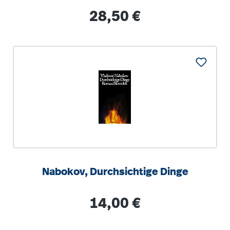
Pfalz
Regulärer Preis:
28,50 €
Nabokov, Durchsichtige Dinge
Regulärer Preis:
14,00 €