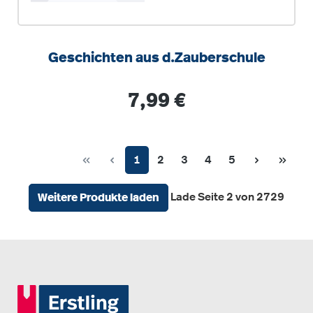
Geschichten aus d.Zauberschule
Regulärer Preis:
7,99 €
Seite
Seite
Seite
Seite
Seite
1
2
3
4
5
Lade Seite 2 von 2729
Weitere Produkte laden