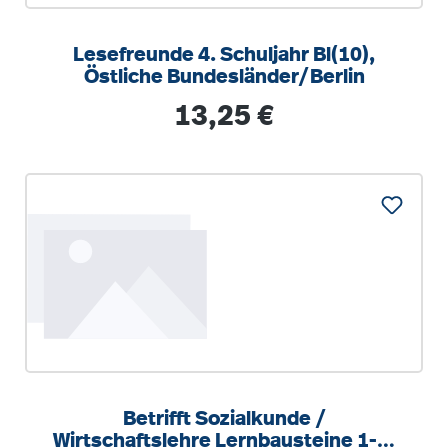
Lesefreunde 4. Schuljahr Bl(10),
Östliche Bundesländer/Berlin
Regulärer Preis:
13,25 €
Betrifft Sozialkunde /
Wirtschaftslehre Lernbausteine 1-3.