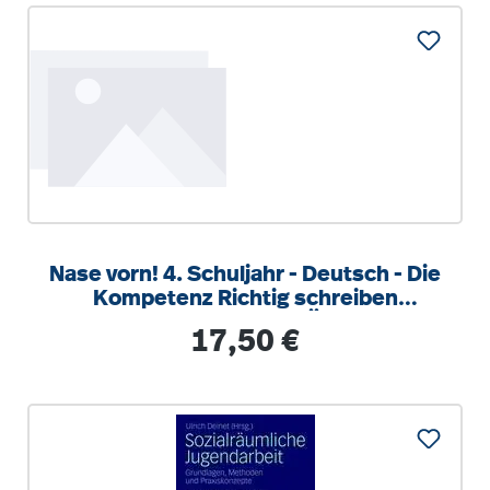
Nase vorn! 4. Schuljahr - Deutsch - Die
Kompetenz Richtig schreiben
trainieren Klasse 4 - 5 Übungshe
Regulärer Preis:
17,50 €