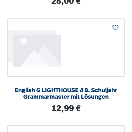
28,00 €
English G LIGHTHOUSE 4 8. Schuljahr
Grammarmaster mit Lösungen
Regulärer Preis:
12,99 €