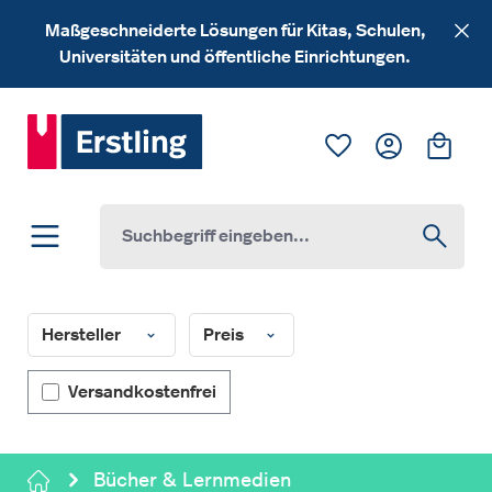
Zum Hauptinhalt springen
Maßgeschneiderte Lösungen für Kitas, Schulen,
Universitäten und öffentliche Einrichtungen.
Du hast 0 Produk
Ware
Hersteller
Preis
Filter hinzufügen: Versandkostenfrei
Versandkostenfrei
Bücher & Lernmedien