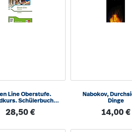
en Line Oberstufe.
Nabokov, Durchsi
dkurs. Schülerbuch.
Dinge
OM. Rheinland-Pfalz
Regulärer Preis:
Regulärer Pre
28,50 €
14,00 €