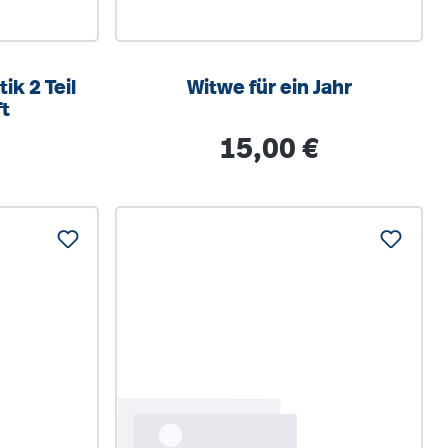
ik 2 Teil
Witwe für ein Jahr
ft
is:
Regulärer Preis:
15,00 €