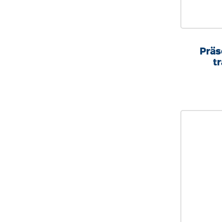
Präs
t