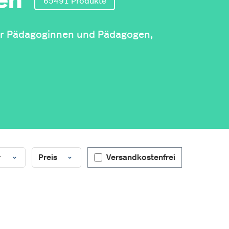
en
65491 Produkte
für Pädagoginnen und Pädagogen,
Filter hinzufügen: Versandkostenf
r
Preis
Versandkostenfrei