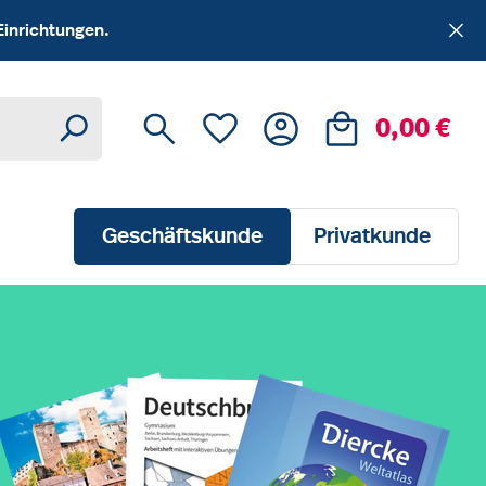
Einrichtungen.
Du hast 0 Produkte auf dem Me
Ware
0,00 €
Geschäftskunde
Privatkunde