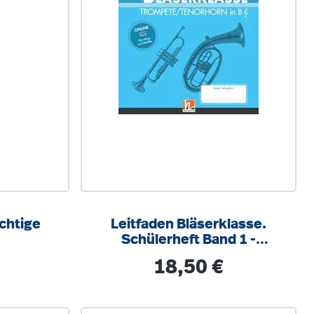
chtige
Leitfaden Bläserklasse.
Schülerheft Band 1 -
Trompete / Tenorhorn
is:
Regulärer Preis:
18,50 €