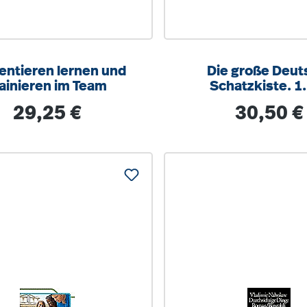
entieren lernen und
Die große Deut
rainieren im Team
Schatzkiste. 1. 
Schuljahr
Regulärer Preis:
Regulärer Pre
29,25 €
30,50 €