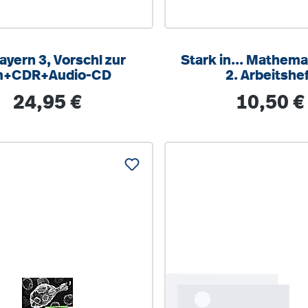
ayern 3, Vorschl zur
Stark in... Mathemat
m+CDR+Audio-CD
2. Arbeitshe
Regulärer Preis:
Regulärer Pre
24,95 €
10,50 €