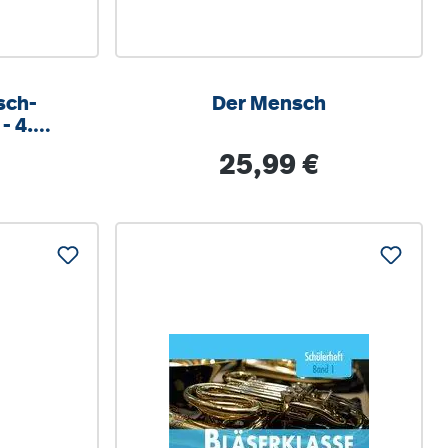
sch-
Der Mensch
- 4.
is:
Regulärer Preis:
25,99 €