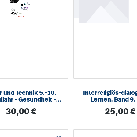
r und Technik 5.-10.
Interreligiös-dial
ljahr - Gesundheit -
Lernen. Band 9. 
Handreichung
Schuljahr. UMA mi
Regulärer Preis:
Regulärer Pre
30,00 €
25,00 €