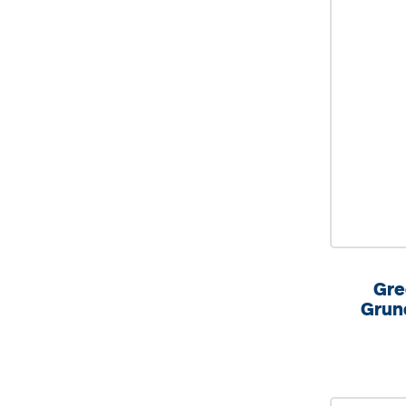
Gre
Grun
CD-R