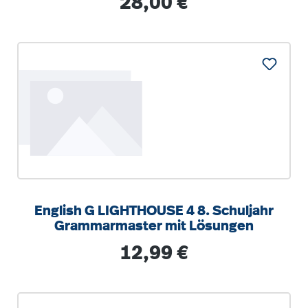
28,00 €
English G LIGHTHOUSE 4 8. Schuljahr
Grammarmaster mit Lösungen
Regulärer Preis:
12,99 €