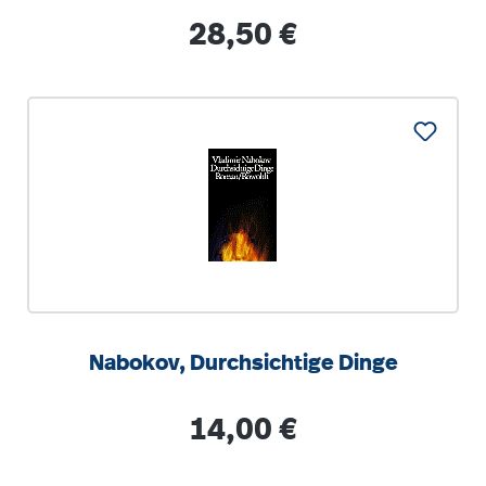
Pfalz
Regulärer Preis:
28,50 €
Nabokov, Durchsichtige Dinge
Regulärer Preis:
14,00 €