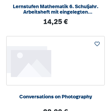
Lernstufen Mathematik 6. Schuljahr.
Arbeitsheft mit eingelegten
Lösungen und
Regulärer Preis:
14,25 €
Conversations on Photography
Regulärer Preis: