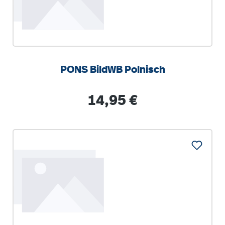
PONS BildWB Polnisch
Regulärer Preis:
14,95 €