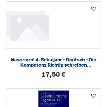
Nase vorn! 4. Schuljahr - Deutsch - Die
Kompetenz Richtig schreiben
trainieren Klasse 4 - 5 Übungshe
Regulärer Preis:
17,50 €