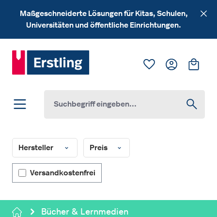
Zum Hauptinhalt springen
Maßgeschneiderte Lösungen für Kitas, Schulen,
Universitäten und öffentliche Einrichtungen.
Du hast 0 Produk
Ware
Hersteller
Preis
Filter hinzufügen: Versandkostenfrei
Versandkostenfrei
Bücher & Lernmedien