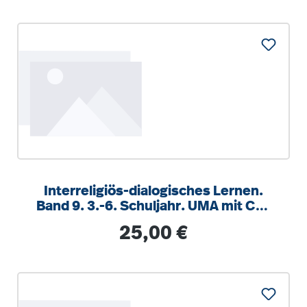
Interreligiös-dialogisches Lernen.
Band 9. 3.-6. Schuljahr. UMA mit CD-
ROM
Regulärer Preis:
25,00 €