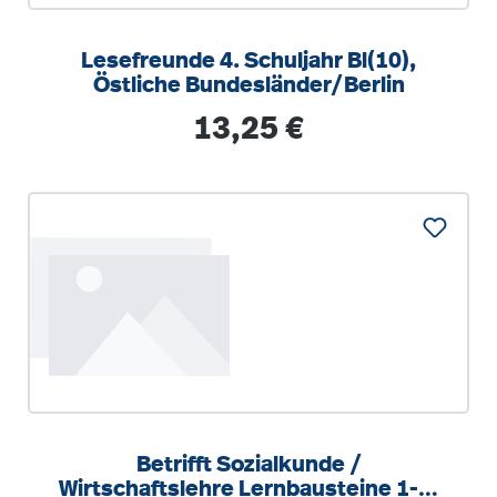
Lesefreunde 4. Schuljahr Bl(10),
Östliche Bundesländer/Berlin
Regulärer Preis:
13,25 €
Betrifft Sozialkunde /
Wirtschaftslehre Lernbausteine 1-3.