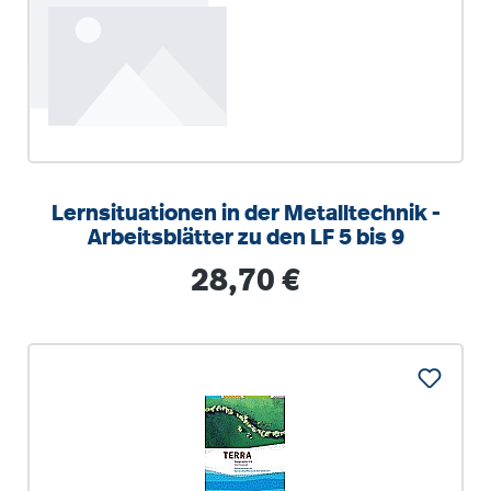
Lernsituationen in der Metalltechnik -
Arbeitsblätter zu den LF 5 bis 9
Regulärer Preis:
28,70 €