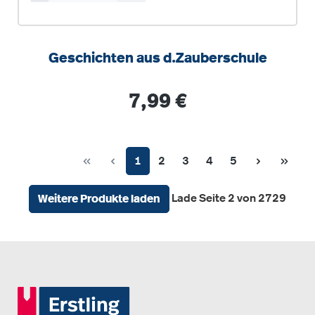
Geschichten aus d.Zauberschule
Regulärer Preis:
7,99 €
Seite
Seite
Seite
Seite
Seite
1
2
3
4
5
Lade Seite 2 von 2729
Weitere Produkte laden