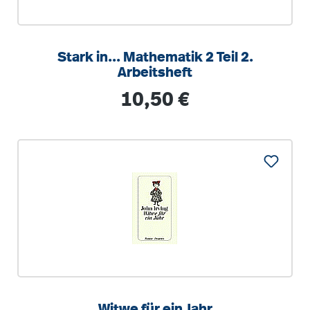
Stark in... Mathematik 2 Teil 2.
Arbeitsheft
Regulärer Preis:
10,50 €
Witwe für ein Jahr