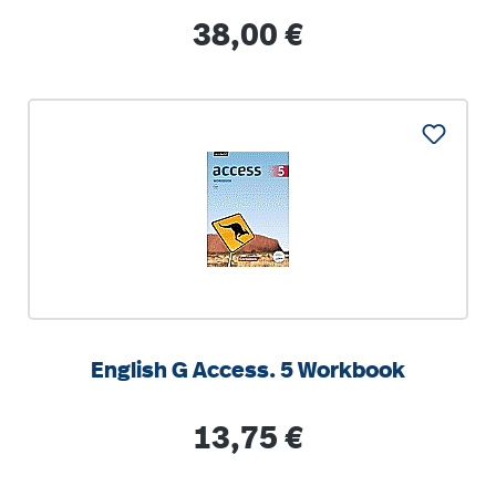
Lehrerband. 2022
Regulärer Preis:
38,00 €
English G Access. 5 Workbook
Regulärer Preis:
13,75 €