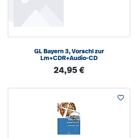
GL Bayern 3, Vorschl zur
Lm+CDR+Audio-CD
Regulärer Preis:
24,95 €