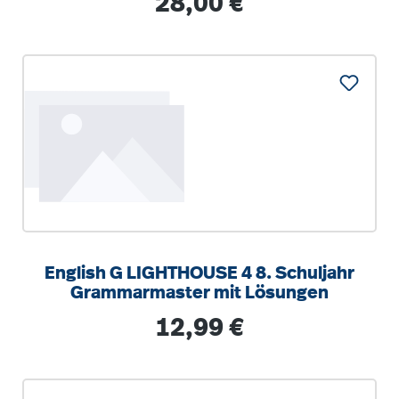
28,00 €
English G LIGHTHOUSE 4 8. Schuljahr
Grammarmaster mit Lösungen
Regulärer Preis:
12,99 €