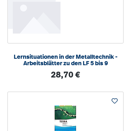
Lernsituationen in der Metalltechnik -
Arbeitsblätter zu den LF 5 bis 9
Regulärer Preis:
28,70 €