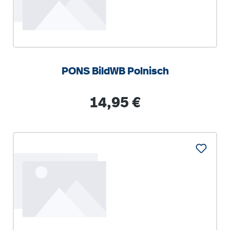
PONS BildWB Polnisch
Regulärer Preis:
14,95 €