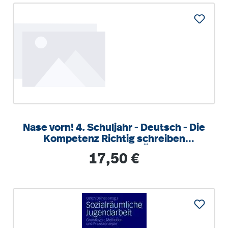
Nase vorn! 4. Schuljahr - Deutsch - Die
Kompetenz Richtig schreiben
trainieren Klasse 4 - 5 Übungshe
Regulärer Preis:
17,50 €