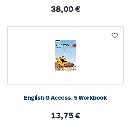
Lehrerband. 2022
Regulärer Preis:
38,00 €
English G Access. 5 Workbook
Regulärer Preis:
13,75 €