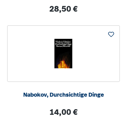
Pfalz
Regulärer Preis:
28,50 €
Nabokov, Durchsichtige Dinge
Regulärer Preis:
14,00 €