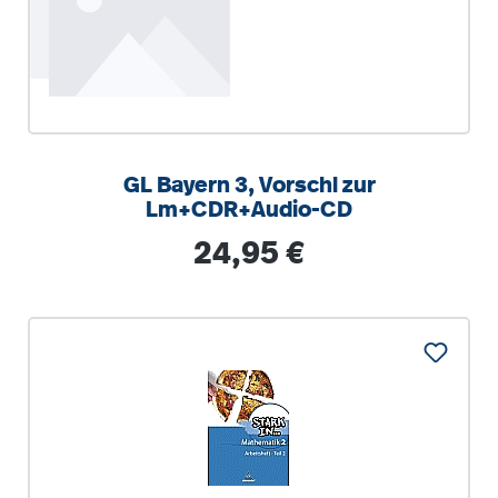
GL Bayern 3, Vorschl zur
Lm+CDR+Audio-CD
Regulärer Preis:
24,95 €