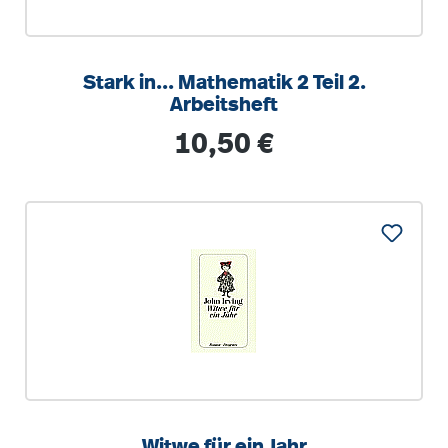
Stark in... Mathematik 2 Teil 2.
Arbeitsheft
Regulärer Preis:
10,50 €
Witwe für ein Jahr