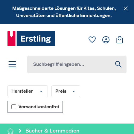
Zum Hauptinhalt springen
Maßgeschneiderte Lösungen für Kitas, Schulen,
Universitäten und öffentliche Einrichtungen.
Du hast 0 Produk
Ware
Hersteller
Preis
Filter hinzufügen: Versandkostenfrei
Versandkostenfrei
Bücher & Lernmedien