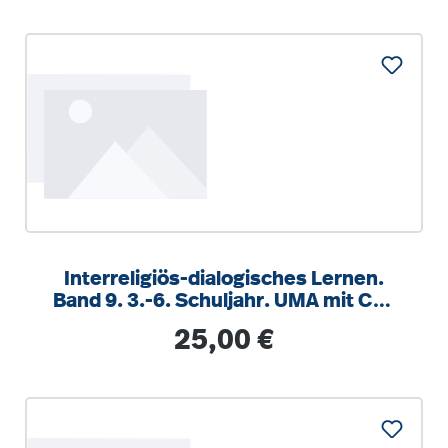
Interreligiös-dialogisches Lernen.
Band 9. 3.-6. Schuljahr. UMA mit CD-
ROM
Regulärer Preis:
25,00 €