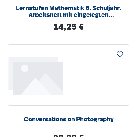
Lernstufen Mathematik 6. Schuljahr.
Arbeitsheft mit eingelegten
Lösungen und
Regulärer Preis:
14,25 €
Conversations on Photography
Regulärer Preis: