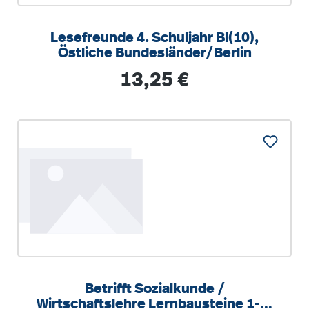
Lesefreunde 4. Schuljahr Bl(10),
Östliche Bundesländer/Berlin
Regulärer Preis:
13,25 €
Betrifft Sozialkunde /
Wirtschaftslehre Lernbausteine 1-3.