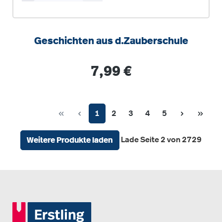
Geschichten aus d.Zauberschule
Regulärer Preis:
7,99 €
Seite
Seite
Seite
Seite
Seite
1
2
3
4
5
Lade Seite 2 von 2729
Weitere Produkte laden