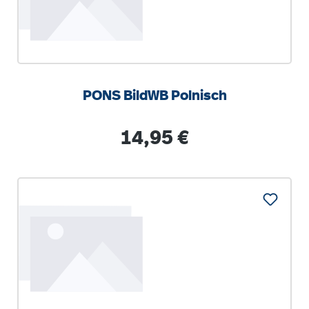
PONS BildWB Polnisch
Regulärer Preis:
14,95 €