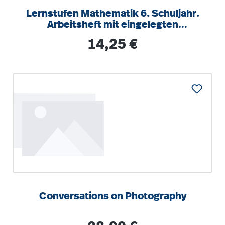
Lernstufen Mathematik 6. Schuljahr.
Arbeitsheft mit eingelegten
Lösungen und
Regulärer Preis:
14,25 €
Conversations on Photography
Regulärer Preis: