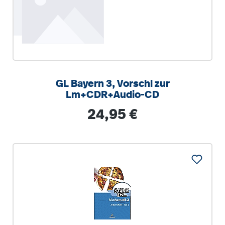
GL Bayern 3, Vorschl zur
Lm+CDR+Audio-CD
Regulärer Preis:
24,95 €