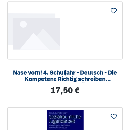
Nase vorn! 4. Schuljahr - Deutsch - Die
Kompetenz Richtig schreiben
trainieren Klasse 4 - 5 Übungshe
Regulärer Preis:
17,50 €