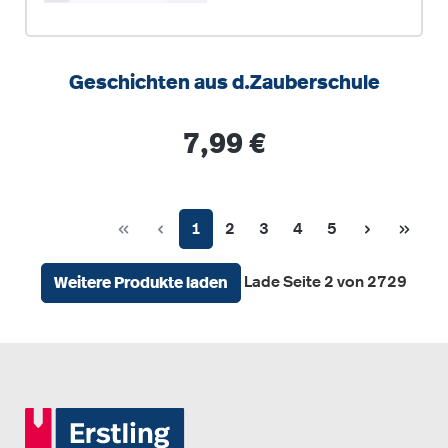
Geschichten aus d.Zauberschule
Regulärer Preis:
7,99 €
Seite
Seite
Seite
Seite
Seite
1
2
3
4
5
Lade Seite 2 von 2729
Weitere Produkte laden