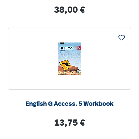
Lehrerband. 2022
Regulärer Preis:
38,00 €
English G Access. 5 Workbook
Regulärer Preis:
13,75 €