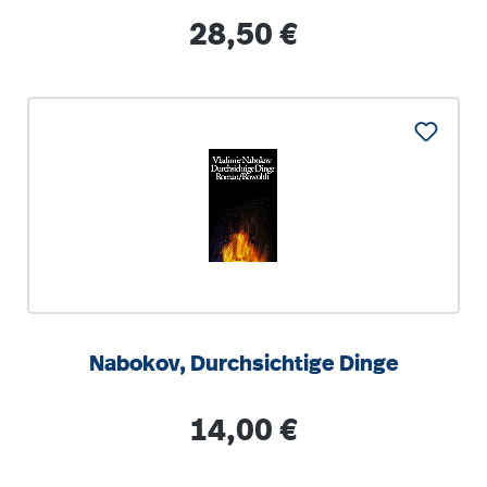
Pfalz
Regulärer Preis:
28,50 €
Nabokov, Durchsichtige Dinge
Regulärer Preis:
14,00 €