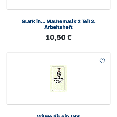
Stark in... Mathematik 2 Teil 2.
Arbeitsheft
Regulärer Preis:
10,50 €
Witwe für ein Jahr