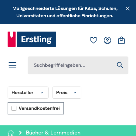
Zum Hauptinhalt springen
Maßgeschneiderte Lösungen für Kitas, Schulen,
Universitäten und öffentliche Einrichtungen.
Du hast 0 Produk
Ware
Hersteller
Preis
Filter hinzufügen: Versandkostenfrei
Versandkostenfrei
Bücher & Lernmedien