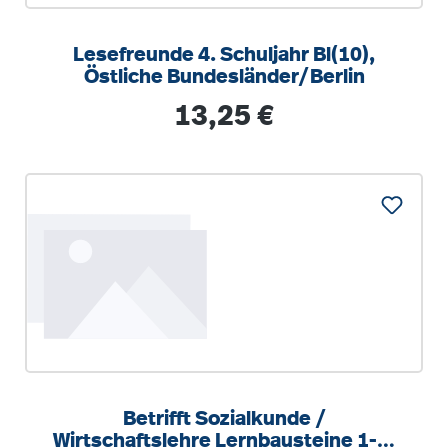
Lesefreunde 4. Schuljahr Bl(10),
Östliche Bundesländer/Berlin
Regulärer Preis:
13,25 €
Betrifft Sozialkunde /
Wirtschaftslehre Lernbausteine 1-3.