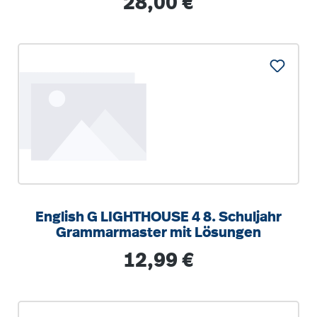
28,00 €
English G LIGHTHOUSE 4 8. Schuljahr
Grammarmaster mit Lösungen
Regulärer Preis:
12,99 €