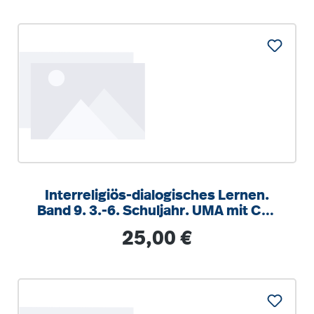
Interreligiös-dialogisches Lernen.
Band 9. 3.-6. Schuljahr. UMA mit CD-
ROM
Regulärer Preis:
25,00 €