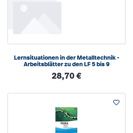
Lernsituationen in der Metalltechnik -
Arbeitsblätter zu den LF 5 bis 9
Regulärer Preis:
28,70 €