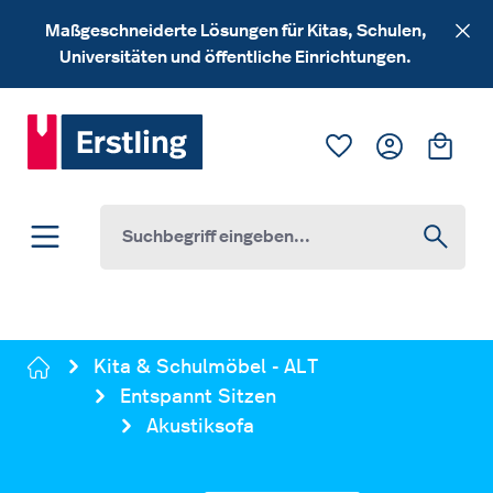
Zum Hauptinhalt springen
Maßgeschneiderte Lösungen für Kitas, Schulen,
Universitäten und öffentliche Einrichtungen.
Du hast 0 Produk
Ware
Kita & Schulmöbel - ALT
Entspannt Sitzen
Akustiksofa