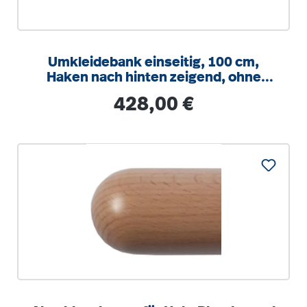
Umkleidebank einseitig, 100 cm,
Haken nach hinten zeigend, ohne
Schuhrost
Regulärer Preis:
428,00 €