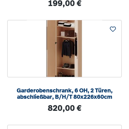
Regulärer Preis:
199,00 €
Garderobenschrank, 6 OH, 2 Türen,
abschließbar, B/H/T 80x226x60cm
Regulärer Preis:
820,00 €