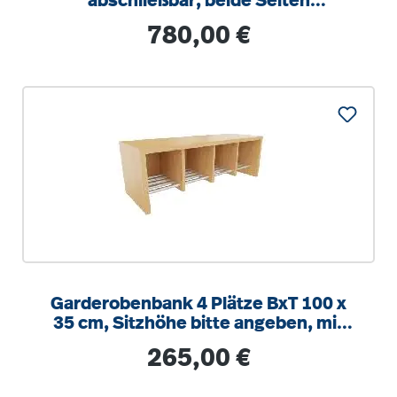
abschließbar, beide Seiten
Garderobe, B/H/T 100x190x40cm
Regulärer Preis:
780,00 €
Garderobenbank 4 Plätze BxT 100 x
35 cm, Sitzhöhe bitte angeben, mit
integrierten Alu-Schuhrost
Regulärer Preis:
265,00 €