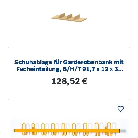
Schuhablage für Garderobenbank mit
Facheinteilung, B/H/T 91,7 x 12 x 30
cm
Regulärer Preis:
128,52 €