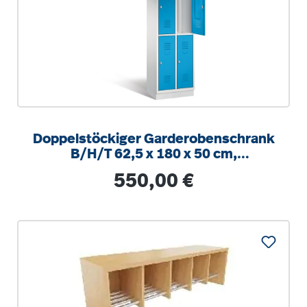
Doppelstöckiger Garderobenschrank
B/H/T 62,5 x 180 x 50 cm,
Stahlsockel, 4 Abteile (2x2)
Regulärer Preis:
550,00 €