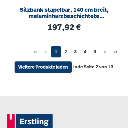
Sitzbank stapelbar, 140 cm breit,
melaminharzbeschichtete
Spanplatte, verschweißtes Gestell
Regulärer Preis:
197,92 €
RAL 9006
Seite
Seite
Seite
Seite
Seite
1
2
3
4
5
Lade Seite 2 von 13
Weitere Produkte laden