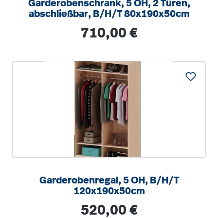
Garderobenschrank, 5 OH, 2 Türen,
abschließbar, B/H/T 80x190x50cm
Regulärer Preis:
710,00 €
Garderobenregal, 5 OH, B/H/T
120x190x50cm
Regulärer Preis:
520,00 €