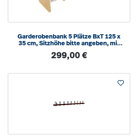
Garderobenbank 5 Plätze BxT 125 x
35 cm, Sitzhöhe bitte angeben, mit
integrierten Alu-Schuhrost
Regulärer Preis:
299,00 €