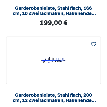
Garderobenleiste, Stahl flach, 166
cm, 10 Zweifachhaken, Hakenenden
zur Wand
Regulärer Preis:
199,00 €
Garderobenleiste, Stahl flach, 200
cm, 12 Zweifachhaken, Hakenenden
nach vorn zeig.