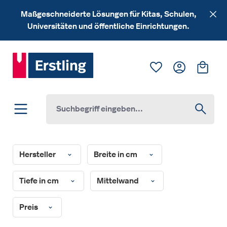
Zum Hauptinhalt springen
Maßgeschneiderte Lösungen für Kitas, Schulen,
Universitäten und öffentliche Einrichtungen.
Du hast 0 Produk
Ware
Hersteller
Breite in cm
Tiefe in cm
Mittelwand
Preis