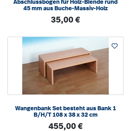
Abschlussbogen für Holz-Blende rund
45 mm aus Buche-Massiv-Holz
Regulärer Preis:
35,00 €
Wangenbank Set besteht aus Bank 1
B/H/T 108 x 38 x 32 cm
Regulärer Preis:
455,00 €