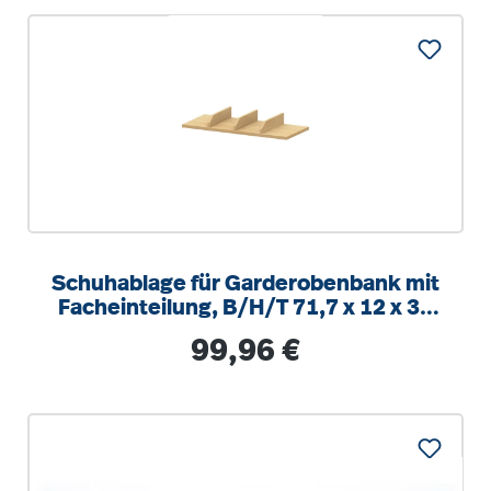
Schuhablage für Garderobenbank mit
Facheinteilung, B/H/T 71,7 x 12 x 30
cm
Regulärer Preis:
99,96 €