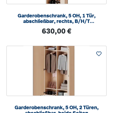
Garderobenschrank, 5 OH, 1 Tür,
abschließbar, rechts, B/H/T
60x190x50cm
Regulärer Preis:
630,00 €
Garderobenschrank, 5 OH, 2 Türen,