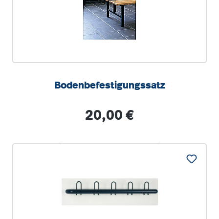
Bodenbefestigungssatz
Regulärer Preis:
20,00 €