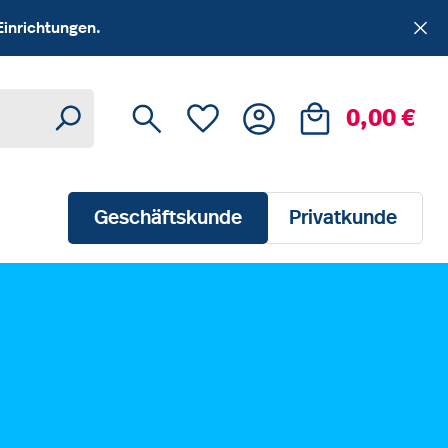
Einrichtungen.
Du hast 0 Produkte auf dem Me
Ware
0,00 €
Geschäftskunde
Privatkunde