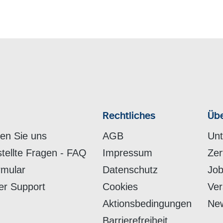
Rechtliches
Übe
hen Sie uns
AGB
Un
stellte Fragen - FAQ
Impressum
Zer
rmular
Datenschutz
Job
er Support
Cookies
Ver
Aktionsbedingungen
New
Barrierefreiheit