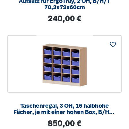
Aufsatz für ErgoTray, 2 OH, B/H/T
70,3x72x60cm
Regulärer Preis:
240,00 €
Taschenregal, 3 OH, 16 halbhohe
Fächer, je mit einer hohen Box, B/H/T
138,7x118x50cm
Regulärer Preis:
850,00 €