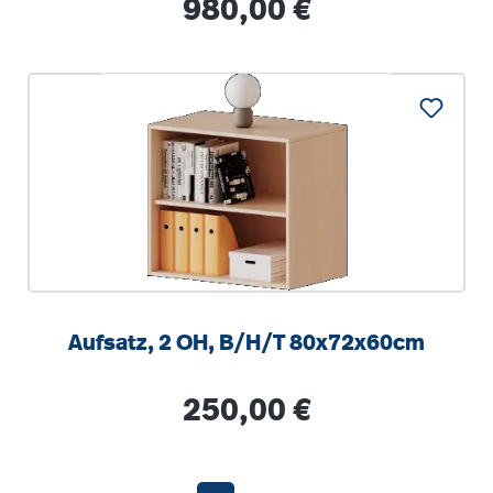
Regulärer Preis:
980,00 €
Aufsatz, 2 OH, B/H/T 80x72x60cm
Regulärer Preis:
250,00 €