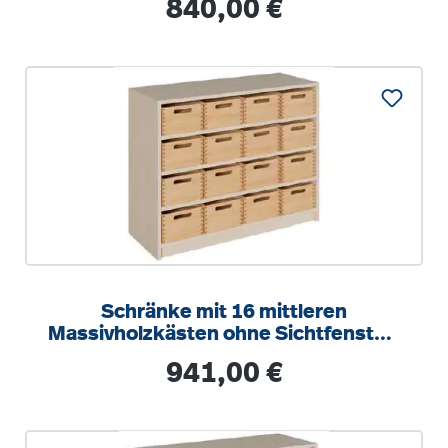
Regulärer Preis:
840,00 €
Schränke mit 16 mittleren
Massivholzkästen ohne Sichtfenster,
mit Schonböden
Regulärer Preis:
941,00 €