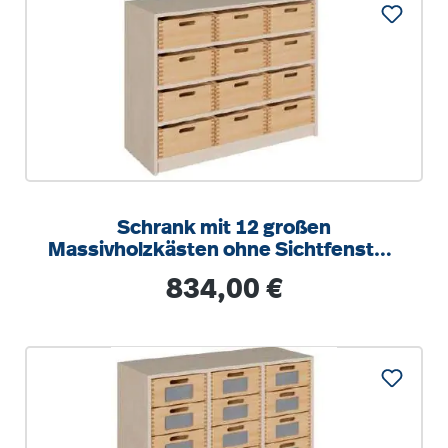
Schrank mit 12 großen
Massivholzkästen ohne Sichtfenster,
Kästen mit Schonboden
Regulärer Preis:
834,00 €