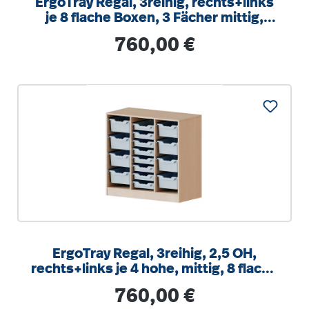
ErgoTray Regal, 3reihig, rechts+links
je 8 flache Boxen, 3 Fächer mittig,
B/H/T 104,5x100x40cm
Regulärer Preis:
760,00 €
ErgoTray Regal, 3reihig, 2,5 OH,
rechts+links je 4 hohe, mittig, 8 flache
Boxen, B/H/T104,5x100x40cm
Regulärer Preis:
760,00 €