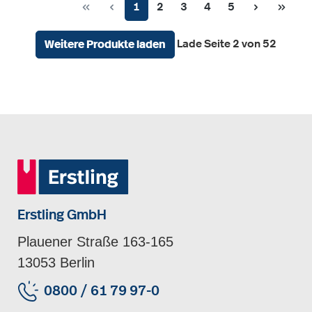
Seite
Seite
Seite
Seite
Seite
1
2
3
4
5
Lade Seite 2 von 52
Weitere Produkte laden
Erstling GmbH
Plauener Straße 163-165
13053 Berlin
0800 / 61 79 97-0