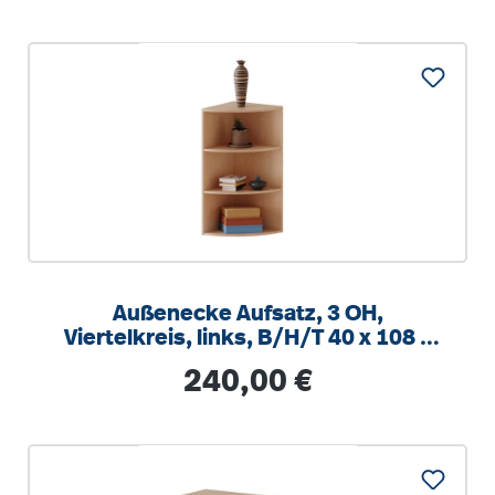
Außenecke Aufsatz, 3 OH,
Viertelkreis, links, B/H/T 40 x 108 x
40cm
Regulärer Preis:
240,00 €