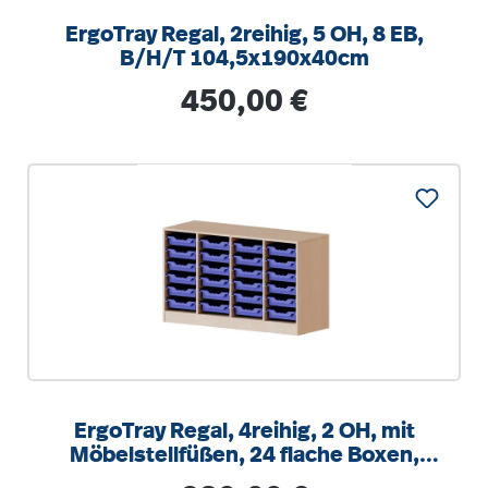
ErgoTray Regal, 2reihig, 5 OH, 8 EB,
B/H/T 104,5x190x40cm
Regulärer Preis:
450,00 €
ErgoTray Regal, 4reihig, 2 OH, mit
Möbelstellfüßen, 24 flache Boxen,
B/H/T 138,7x82x40cm