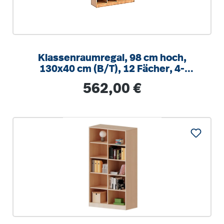
Klassenraumregal, 98 cm hoch,
130x40 cm (B/T), 12 Fächer, 4-
spaltig, 3 Mittelwände, 8 verstellbare
Regulärer Preis:
562,00 €