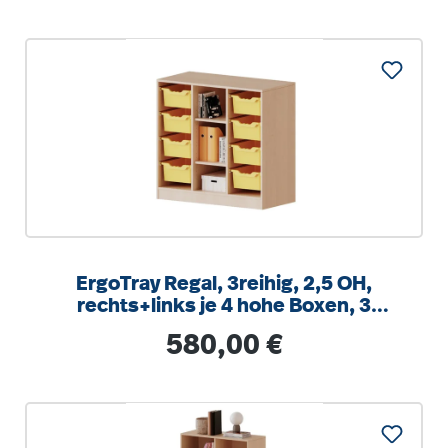
ErgoTray Regal, 3reihig, 2,5 OH,
rechts+links je 4 hohe Boxen, 3
Fächer mittig,
Regulärer Preis:
580,00 €
B/H/T104,5x100x40cm