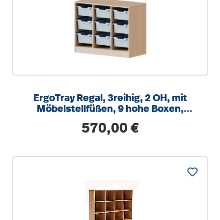
ErgoTray Regal, 3reihig, 2 OH, mit
Möbelstellfüßen, 9 hohe Boxen,
B/H/T 104,5x82x40cm
Regulärer Preis:
570,00 €