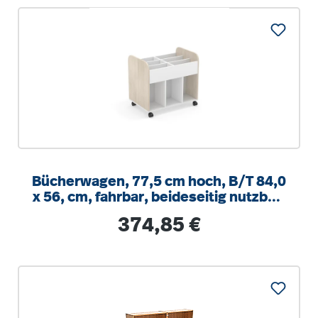
Bücherwagen, 77,5 cm hoch, B/T 84,0
x 56, cm, fahrbar, beideseitig nutzbar,
Seitenblende Holzdekor
Regulärer Preis:
374,85 €