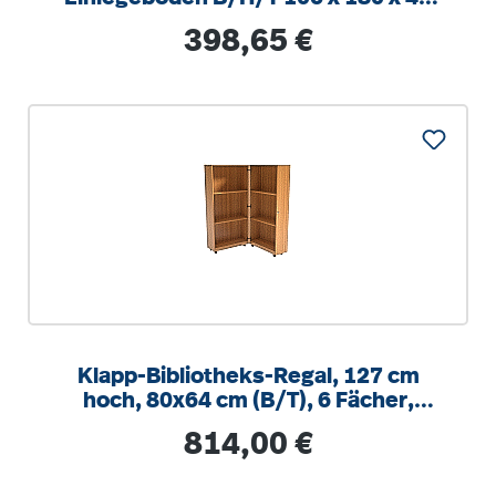
cm
Regulärer Preis:
398,65 €
Klapp-Bibliotheks-Regal, 127 cm
hoch, 80x64 cm (B/T), 6 Fächer,
abschließbar
Regulärer Preis:
814,00 €