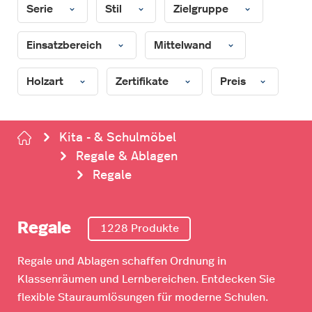
Serie
Stil
Zielgruppe
Einsatzbereich
Mittelwand
Holzart
Zertifikate
Preis
Kita - & Schulmöbel
Regale & Ablagen
Regale
Regale
1228 Produkte
Regale und Ablagen schaffen Ordnung in
Klassenräumen und Lernbereichen. Entdecken Sie
flexible Stauraumlösungen für moderne Schulen.