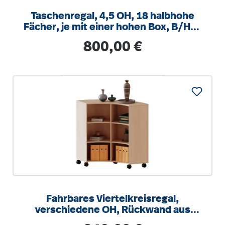
Taschenregal, 4,5 OH, 18 halbhohe
Fächer, je mit einer hohen Box, B/H/T
104,5x172x40cm
Regulärer Preis:
800,00 €
Fahrbares Viertelkreisregal,
verschiedene OH, Rückwand aus
Plexiglas, B/H/T 139,6x118x40cm