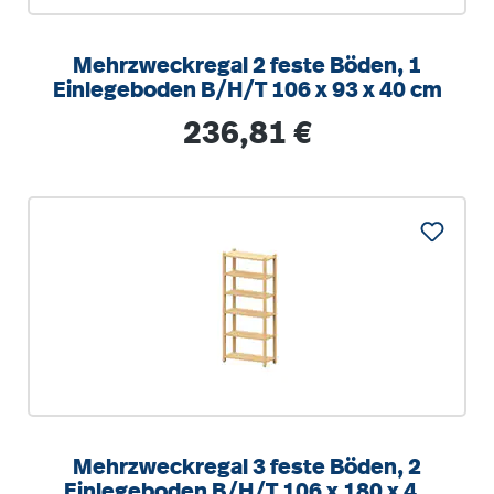
Mehrzweckregal 2 feste Böden, 1
Einlegeboden B/H/T 106 x 93 x 40 cm
Regulärer Preis:
236,81 €
Mehrzweckregal 3 feste Böden, 2
Einlegeboden B/H/T 106 x 180 x 40