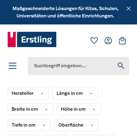
Zum Hauptinhalt springen
Maßgeschneiderte Lösungen für Kitas, Schulen,
Universitäten und öffentliche Einrichtungen.
Du hast 0 Produk
Ware
Hersteller
Länge in cm
Breite in cm
Höhe in cm
Tiefe in cm
Oberfläche