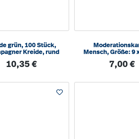
de grün, 100 Stück,
Moderationska
pagner Kreide, rund
Mensch, Größe: 9 
farbig sortie
Regulärer Preis:
Regulärer Pr
10,35 €
7,00 €