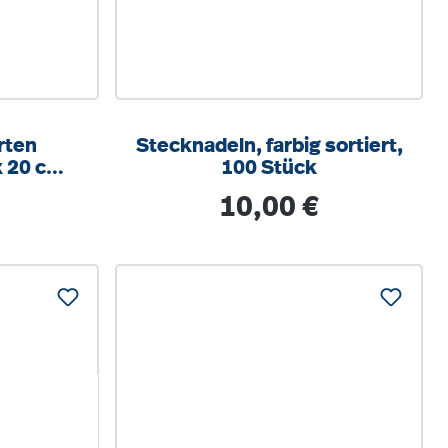
rten
Stecknadeln, farbig sortiert,
x 20 cm,
100 Stück
rt
eis:
Regulärer Preis:
10,00 €