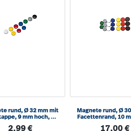
te rund, Ø 32 mm mit
Magnete rund, Ø 3
kappe, 9 mm hoch, 10
Facettenrand, 10 
Stück, 7 Farben
20 Stück, 7 Fa
Regulärer Preis:
Regulärer Pre
2,99 €
17,00 €