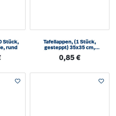
0 Stück,
Tafellappen, (1 Stück,
e, rund
gesteppt) 35x35 cm,
Material: 100% Baumwolle
s:
Regulärer Preis:
€
0,85 €