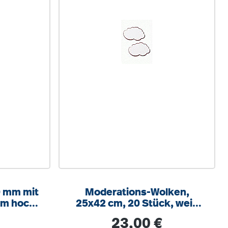
0 mm mit
Moderations-Wolken,
mm hoch,
25x42 cm, 20 Stück, weiß
rben
mit rotem Rand
is:
Regulärer Preis:
23,00 €