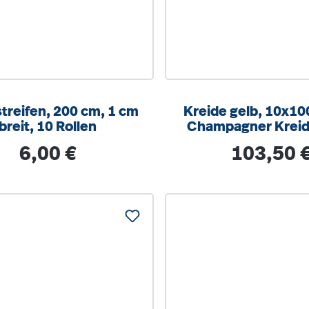
treifen, 200 cm, 1 cm
Kreide gelb, 10x10
breit, 10 Rollen
Champagner Kreid
Regulärer Preis:
Regulärer Prei
6,00 €
103,50 