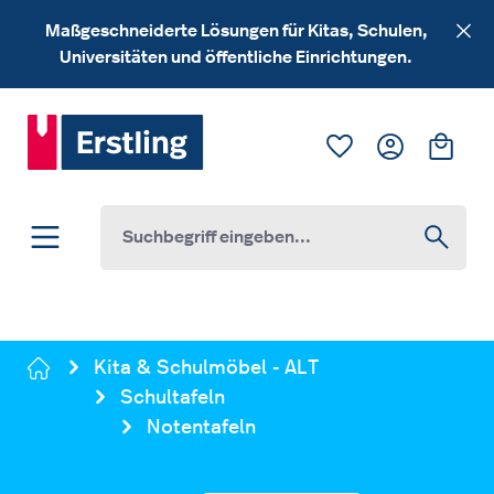
Zum Hauptinhalt springen
Maßgeschneiderte Lösungen für Kitas, Schulen,
Universitäten und öffentliche Einrichtungen.
Du hast 0 Produk
Ware
Kita & Schulmöbel - ALT
Schultafeln
Notentafeln