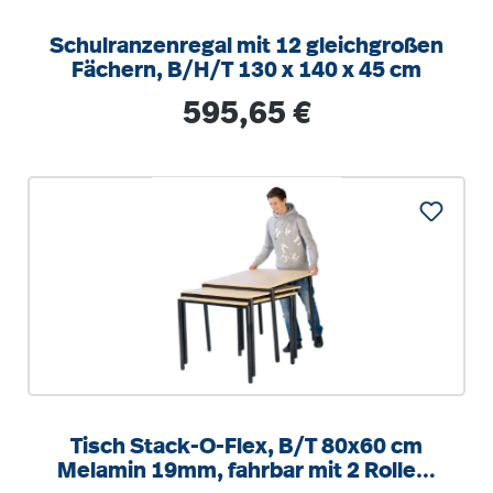
Schulranzenregal mit 12 gleichgroßen
Fächern, B/H/T 130 x 140 x 45 cm
Regulärer Preis:
595,65 €
Tisch Stack-O-Flex, B/T 80x60 cm
Melamin 19mm, fahrbar mit 2 Rollen,