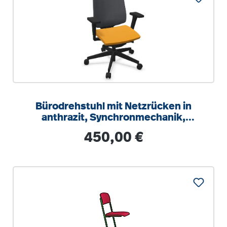
Bürodrehstuhl mit Netzrücken in
anthrazit, Synchronmechanik,
Sitztiefeneinstellung
Regulärer Preis:
450,00 €