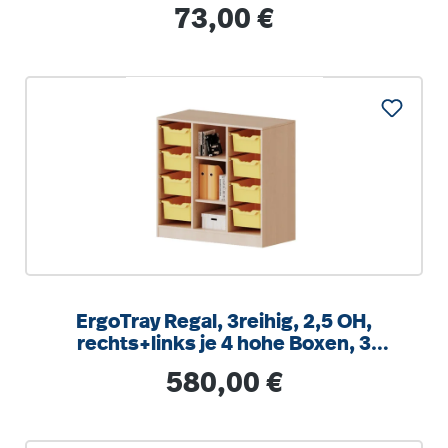
integrierten Aufstuhlschutz
Regulärer Preis:
73,00 €
ErgoTray Regal, 3reihig, 2,5 OH,
rechts+links je 4 hohe Boxen, 3
Fächer mittig,
Regulärer Preis:
580,00 €
B/H/T104,5x100x40cm