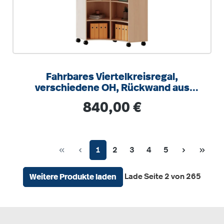
Fahrbares Viertelkreisregal,
verschiedene OH, Rückwand aus
Plexiglas, B/H/T 139,6x118x40cm
Regulärer Preis:
840,00 €
Seite
Seite
Seite
Seite
Seite
1
2
3
4
5
Lade Seite 2 von 265
Weitere Produkte laden