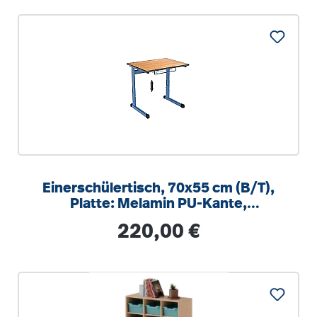
Einerschülertisch, 70x55 cm (B/T),
Platte: Melamin PU-Kante,
höhenverstellbar 58-82cm
Regulärer Preis:
220,00 €