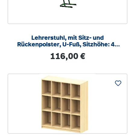
Lehrerstuhl, mit Sitz- und
Rückenpolster, U-Fuß, Sitzhöhe: 46
cm
Regulärer Preis:
116,00 €