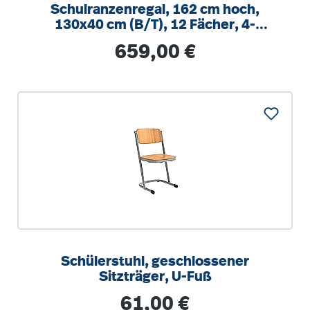
Schulranzenregal, 162 cm hoch,
130x40 cm (B/T), 12 Fächer, 4-
spaltig, XL Variante
Regulärer Preis:
659,00 €
Schülerstuhl, geschlossener
Sitzträger, U-Fuß
Regulärer Preis:
61,00 €