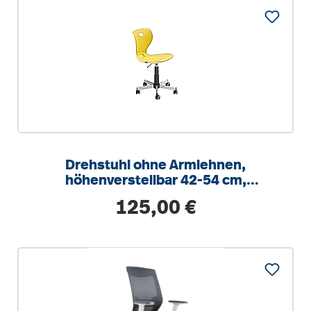
Drehstuhl ohne Armlehnen,
höhenverstellbar 42-54 cm,
Drehkreuz Stahl RAL 9006
Regulärer Preis:
125,00 €