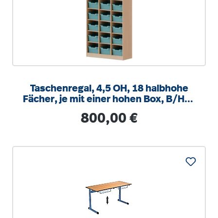
Taschenregal, 4,5 OH, 18 halbhohe
Fächer, je mit einer hohen Box, B/H/T
104,5x172x40cm
Regulärer Preis:
800,00 €