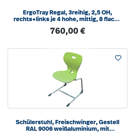
ErgoTray Regal, 3reihig, 2,5 OH,
rechts+links je 4 hohe, mittig, 8 flache
Boxen, B/H/T104,5x100x40cm
Regulärer Preis:
760,00 €
Schülerstuhl, Freischwinger, Gestell
RAL 9006 weißaluminium, mit