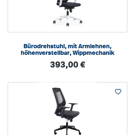
Bürodrehstuhl, mit Armlehnen,
höhenverstellbar, Wippmechanik
Regulärer Preis:
393,00 €