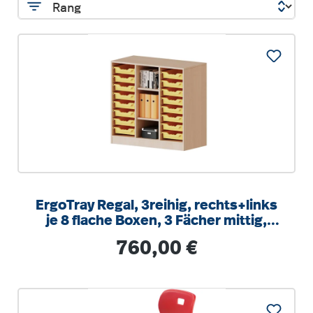
ErgoTray Regal, 3reihig, rechts+links
je 8 flache Boxen, 3 Fächer mittig,
B/H/T 104,5x100x40cm
Regulärer Preis:
760,00 €