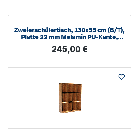
Zweierschülertisch, 130x55 cm (B/T),
Platte 22 mm Melamin PU-Kante,
höhenverstellbar 58-82cm
Regulärer Preis:
245,00 €