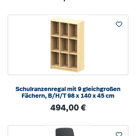
Schulranzenregal mit 9 gleichgroßen
Fächern, B/H/T 98 x 140 x 45 cm
Regulärer Preis:
494,00 €