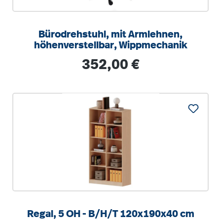
Bürodrehstuhl, mit Armlehnen,
höhenverstellbar, Wippmechanik
Regulärer Preis:
352,00 €
Regal, 5 OH - B/H/T 120x190x40 cm