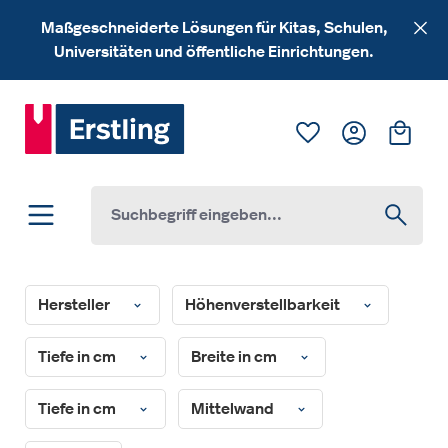
Zum Hauptinhalt springen
Maßgeschneiderte Lösungen für Kitas, Schulen,
Universitäten und öffentliche Einrichtungen.
Du hast 0 Produk
Ware
Hersteller
Höhenverstellbarkeit
Tiefe in cm
Breite in cm
Tiefe in cm
Mittelwand