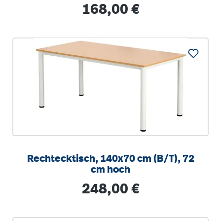
stapelbar
Regulärer Preis:
168,00 €
Rechtecktisch, 140x70 cm (B/T), 72
cm hoch
Regulärer Preis:
248,00 €