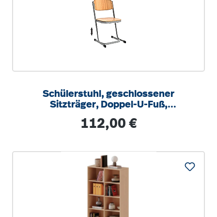
Schülerstuhl, geschlossener
Sitzträger, Doppel-U-Fuß,
höhenverstellbar von 34-42 cm
Regulärer Preis:
112,00 €