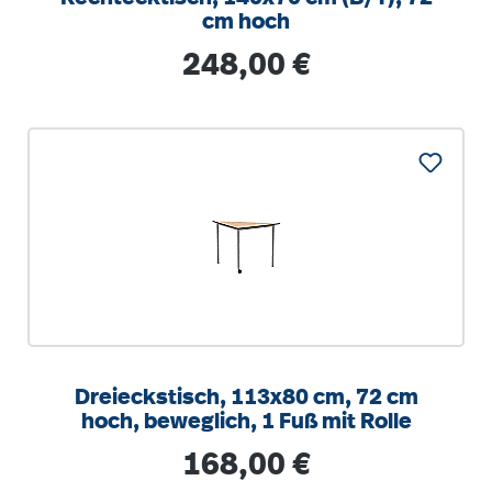
cm hoch
Regulärer Preis:
248,00 €
Dreieckstisch, 113x80 cm, 72 cm
hoch, beweglich, 1 Fuß mit Rolle
Regulärer Preis:
168,00 €