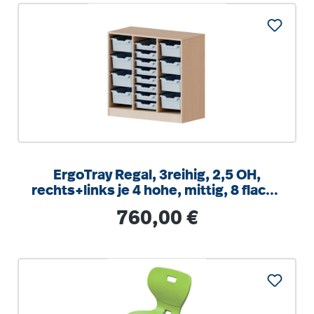
ErgoTray Regal, 3reihig, 2,5 OH,
rechts+links je 4 hohe, mittig, 8 flache
Boxen, B/H/T104,5x100x40cm
Regulärer Preis:
760,00 €