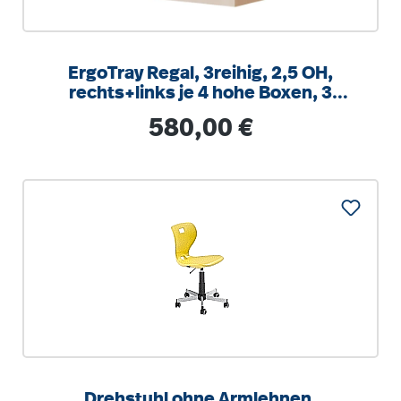
ErgoTray Regal, 3reihig, 2,5 OH,
rechts+links je 4 hohe Boxen, 3
Fächer mittig,
Regulärer Preis:
580,00 €
B/H/T104,5x100x40cm
Drehstuhl ohne Armlehnen,