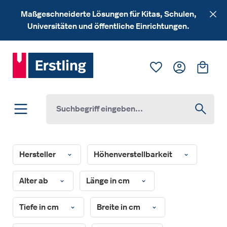
Zum Hauptinhalt springen
Maßgeschneiderte Lösungen für Kitas, Schulen,
Universitäten und öffentliche Einrichtungen.
Du hast 0 Produk
Ware
Hersteller
Höhenverstellbarkeit
Alter ab
Länge in cm
Tiefe in cm
Breite in cm