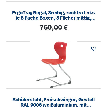
ErgoTray Regal, 3reihig, rechts+links
je 8 flache Boxen, 3 Fächer mittig,
B/H/T 104,5x100x40cm
Regulärer Preis:
760,00 €
Schülerstuhl, Freischwinger, Gestell
RAL 9006 weißaluminium, mit