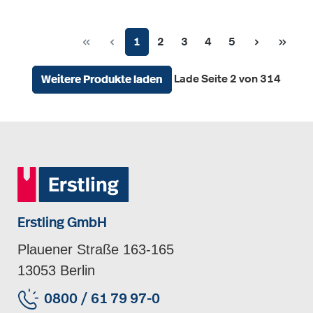
Seite
Seite
Seite
Seite
Seite
1
2
3
4
5
Lade Seite 2 von 314
Weitere Produkte laden
Erstling GmbH
Plauener Straße 163-165
13053 Berlin
0800 / 61 79 97-0