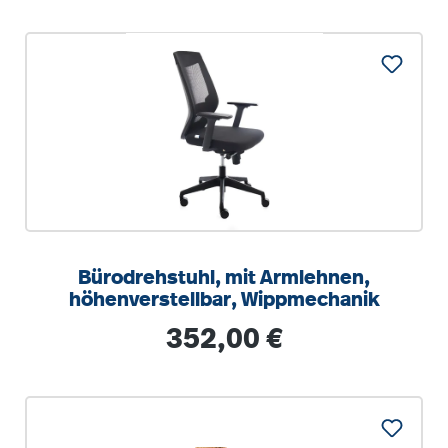
Bürodrehstuhl, mit Armlehnen,
höhenverstellbar, Wippmechanik
Regulärer Preis:
352,00 €