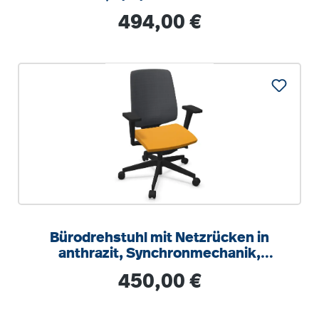
Regulärer Preis:
494,00 €
Bürodrehstuhl mit Netzrücken in
anthrazit, Synchronmechanik,
Sitztiefeneinstellung
Regulärer Preis:
450,00 €