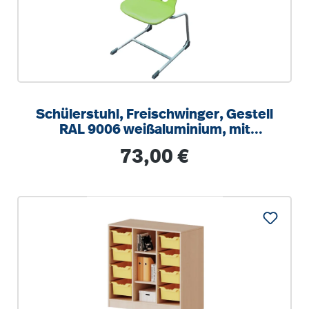
Schülerstuhl, Freischwinger, Gestell
RAL 9006 weißaluminium, mit
integrierten Aufstuhlschutz
Regulärer Preis:
73,00 €