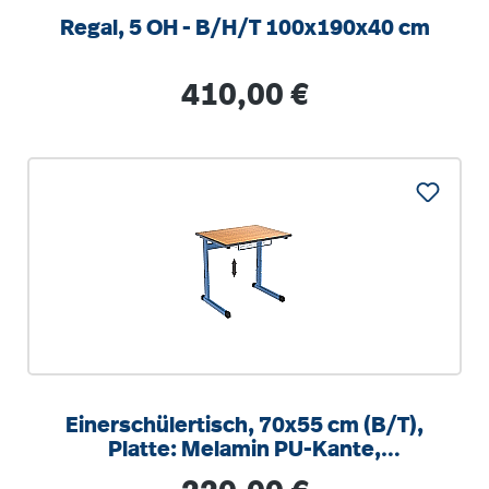
Regal, 5 OH - B/H/T 100x190x40 cm
Regulärer Preis:
410,00 €
Einerschülertisch, 70x55 cm (B/T),
Platte: Melamin PU-Kante,
höhenverstellbar 58-82cm
Regulärer Preis: