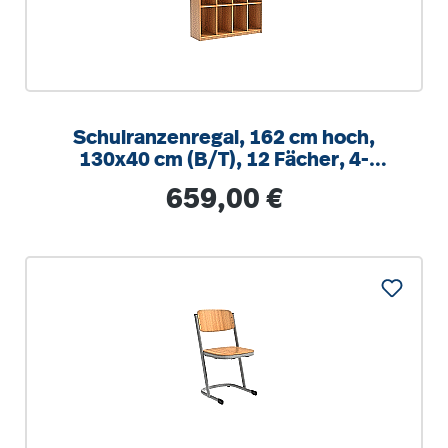
Schulranzenregal, 162 cm hoch,
130x40 cm (B/T), 12 Fächer, 4-
spaltig, XL Variante
Regulärer Preis:
659,00 €