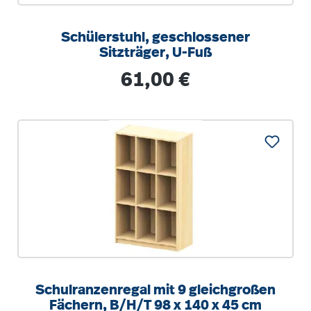
Schülerstuhl, geschlossener
Sitzträger, U-Fuß
Regulärer Preis:
61,00 €
Schulranzenregal mit 9 gleichgroßen
Fächern, B/H/T 98 x 140 x 45 cm