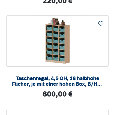
220,00 €
Taschenregal, 4,5 OH, 18 halbhohe
Fächer, je mit einer hohen Box, B/H/T
104,5x172x40cm
Regulärer Preis:
800,00 €