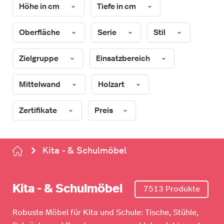
Höhe in cm
Tiefe in cm
Oberfläche
Serie
Stil
Zielgruppe
Einsatzbereich
Mittelwand
Holzart
Zertifikate
Preis
Kita - & Schulmöbel
Kita - & Schulmöbel
7513 Produkte
Robuste Möbel für Kita und Schule: Tische, Stühle,