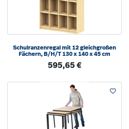
Schulranzenregal mit 12 gleichgroßen
Fächern, B/H/T 130 x 140 x 45 cm
Regulärer Preis:
595,65 €