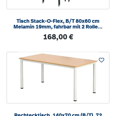
Tisch Stack-O-Flex, B/T 80x60 cm
Melamin 19mm, fahrbar mit 2 Rollen,
stapelbar
Regulärer Preis:
168,00 €
Rechtecktisch, 140x70 cm (B/T), 72