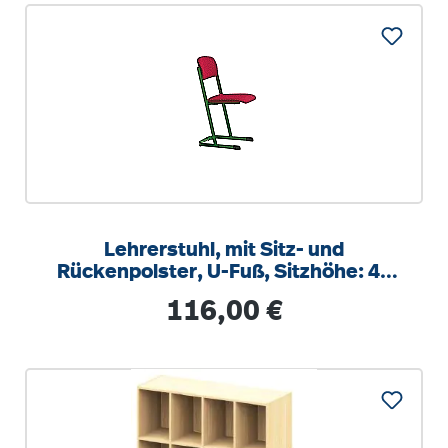
Lehrerstuhl, mit Sitz- und
Rückenpolster, U-Fuß, Sitzhöhe: 46
cm
Regulärer Preis:
116,00 €