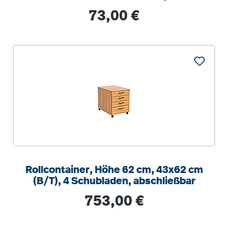
optionalen Aufstuhlschutz
Regulärer Preis:
73,00 €
Rollcontainer, Höhe 62 cm, 43x62 cm
(B/T), 4 Schubladen, abschließbar
Regulärer Preis:
753,00 €