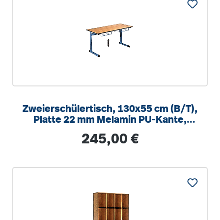
Zweierschülertisch, 130x55 cm (B/T),
Platte 22 mm Melamin PU-Kante,
höhenverstellbar 58-82cm
Regulärer Preis:
245,00 €