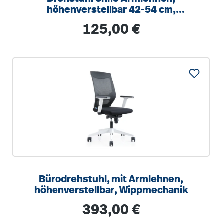
höhenverstellbar 42-54 cm,
Drehkreuz Stahl RAL 9006
Regulärer Preis:
125,00 €
Bürodrehstuhl, mit Armlehnen,
höhenverstellbar, Wippmechanik
Regulärer Preis:
393,00 €