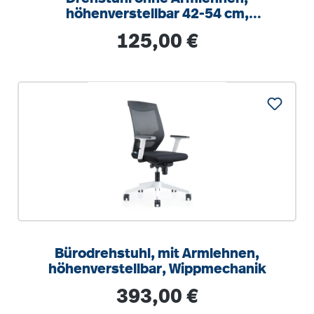
höhenverstellbar 42-54 cm,
Drehkreuz Stahl RAL 9006
Regulärer Preis:
125,00 €
Bürodrehstuhl, mit Armlehnen,
höhenverstellbar, Wippmechanik
Regulärer Preis:
393,00 €