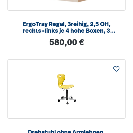
ErgoTray Regal, 3reihig, 2,5 OH,
rechts+links je 4 hohe Boxen, 3
Fächer mittig,
Regulärer Preis:
580,00 €
B/H/T104,5x100x40cm
Drehstuhl ohne Armlehnen,