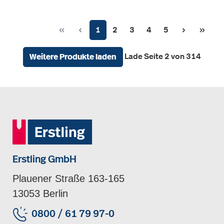
Seite
Seite
Seite
Seite
Seite
1
2
3
4
5
Lade Seite 2 von 314
Weitere Produkte laden
Erstling GmbH
Plauener Straße 163-165
13053 Berlin
0800 / 61 79 97-0