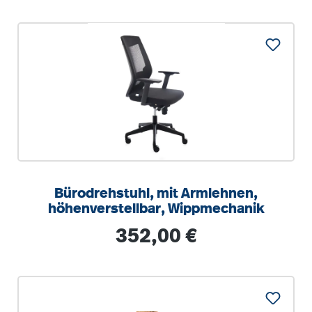
Bürodrehstuhl, mit Armlehnen,
höhenverstellbar, Wippmechanik
Regulärer Preis:
352,00 €