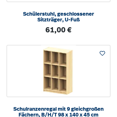
Schülerstuhl, geschlossener
Sitzträger, U-Fuß
Regulärer Preis:
61,00 €
Schulranzenregal mit 9 gleichgroßen
Fächern, B/H/T 98 x 140 x 45 cm