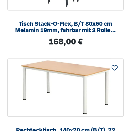
Tisch Stack-O-Flex, B/T 80x60 cm
Melamin 19mm, fahrbar mit 2 Rollen,
stapelbar
Regulärer Preis:
168,00 €
Rechtecktisch, 140x70 cm (B/T), 72