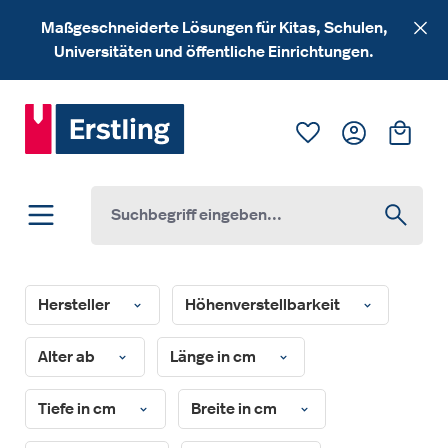
Zum Hauptinhalt springen
Maßgeschneiderte Lösungen für Kitas, Schulen,
Universitäten und öffentliche Einrichtungen.
Du hast 0 Produk
Ware
Hersteller
Höhenverstellbarkeit
Alter ab
Länge in cm
Tiefe in cm
Breite in cm