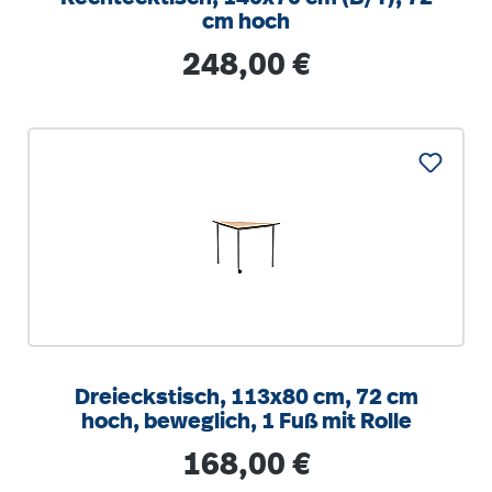
cm hoch
Regulärer Preis:
248,00 €
Dreieckstisch, 113x80 cm, 72 cm
hoch, beweglich, 1 Fuß mit Rolle
Regulärer Preis:
168,00 €