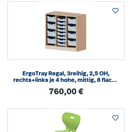
ErgoTray Regal, 3reihig, 2,5 OH,
rechts+links je 4 hohe, mittig, 8 flache
Boxen, B/H/T104,5x100x40cm
Regulärer Preis:
760,00 €