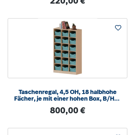
220,00 €
Taschenregal, 4,5 OH, 18 halbhohe
Fächer, je mit einer hohen Box, B/H/T
104,5x172x40cm
Regulärer Preis:
800,00 €