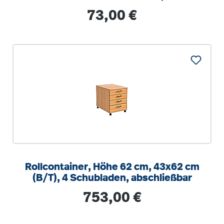
optionalen Aufstuhlschutz
Regulärer Preis:
73,00 €
Rollcontainer, Höhe 62 cm, 43x62 cm
(B/T), 4 Schubladen, abschließbar
Regulärer Preis:
753,00 €