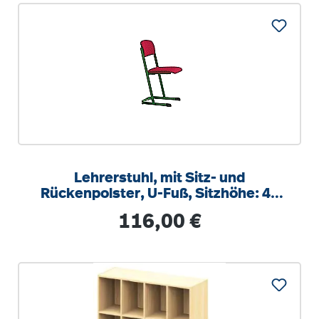
Lehrerstuhl, mit Sitz- und
Rückenpolster, U-Fuß, Sitzhöhe: 46
cm
Regulärer Preis:
116,00 €