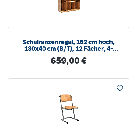
Schulranzenregal, 162 cm hoch,
130x40 cm (B/T), 12 Fächer, 4-
spaltig, XL Variante
Regulärer Preis:
659,00 €