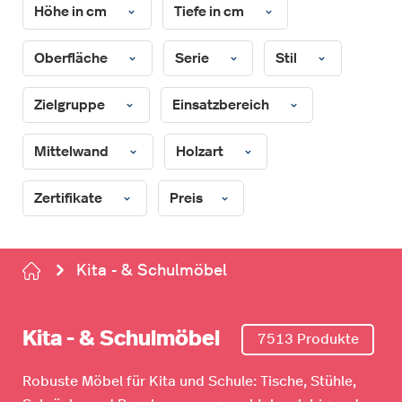
Höhe in cm
Tiefe in cm
Oberfläche
Serie
Stil
Zielgruppe
Einsatzbereich
Mittelwand
Holzart
Zertifikate
Preis
Kita - & Schulmöbel
Kita - & Schulmöbel
7513 Produkte
Robuste Möbel für Kita und Schule: Tische, Stühle,