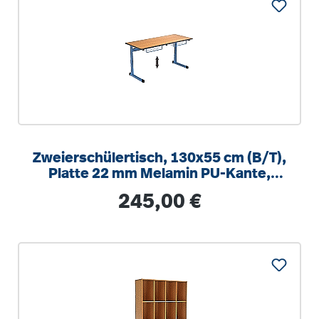
Zweierschülertisch, 130x55 cm (B/T),
Platte 22 mm Melamin PU-Kante,
höhenverstellbar 58-82cm
Regulärer Preis:
245,00 €