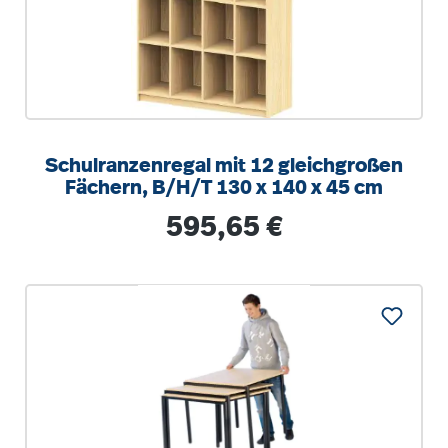
Schulranzenregal mit 12 gleichgroßen
Fächern, B/H/T 130 x 140 x 45 cm
Regulärer Preis:
595,65 €