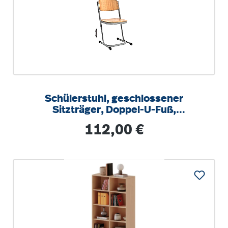
Schülerstuhl, geschlossener
Sitzträger, Doppel-U-Fuß,
höhenverstellbar von 34-42 cm
Regulärer Preis:
112,00 €