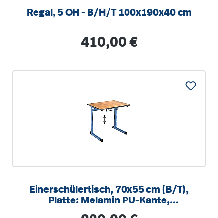
Regal, 5 OH - B/H/T 100x190x40 cm
Regulärer Preis:
410,00 €
Einerschülertisch, 70x55 cm (B/T),
Platte: Melamin PU-Kante,
höhenverstellbar 58-82cm
Regulärer Preis: