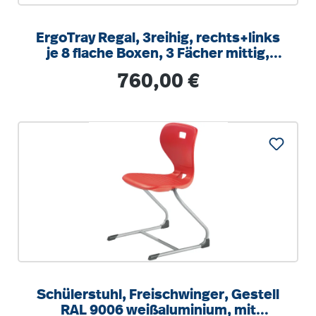
ErgoTray Regal, 3reihig, rechts+links
je 8 flache Boxen, 3 Fächer mittig,
B/H/T 104,5x100x40cm
Regulärer Preis:
760,00 €
Schülerstuhl, Freischwinger, Gestell
RAL 9006 weißaluminium, mit