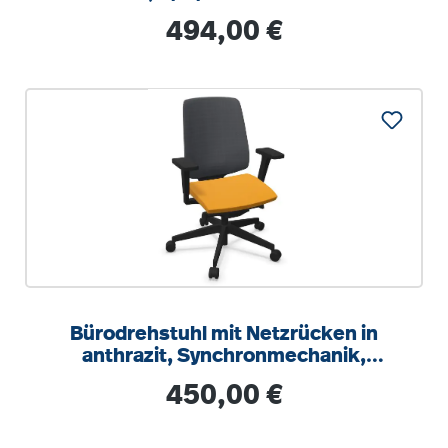
Regulärer Preis:
494,00 €
Bürodrehstuhl mit Netzrücken in
anthrazit, Synchronmechanik,
Sitztiefeneinstellung
Regulärer Preis:
450,00 €