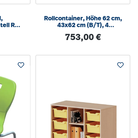
,
Rollcontainer, Höhe 62 cm,
tell RAL
43x62 cm (B/T), 4
um, mit
Schubladen, abschließbar
is:
Regulärer Preis:
753,00 €
hlschutz