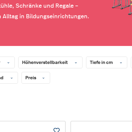
tühle, Schränke und Regale –
 Alltag in Bildungseinrichtungen.
r
Höhenverstellbarkeit
Tiefe in cm
nd
Preis