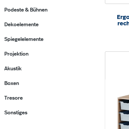
Podeste & Bühnen
Ergo
rech
Dekoelemente
Boxe
B/H
Spiegelelemente
Projektion
Akustik
Boxen
Tresore
Sonstiges