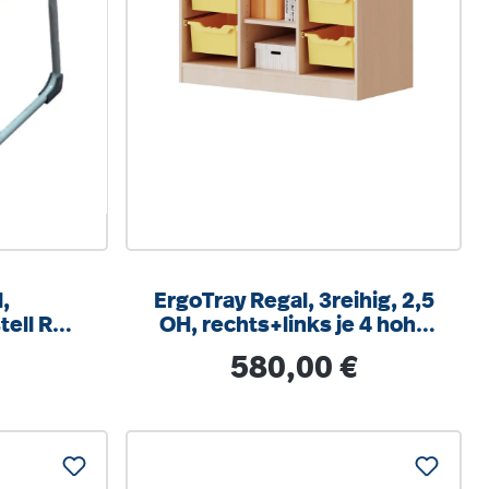
,
ErgoTray Regal, 3reihig, 2,5
tell RAL
OH, rechts+links je 4 hohe
um, mit
Boxen, 3 Fächer mittig,
is:
Regulärer Preis:
580,00 €
hlschutz
B/H/T104,5x100x40cm