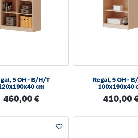
al, 5 OH - B/H/T
Regal, 5 OH - B/H/T
120x190x40 cm
100x190x40 
Regulärer Preis:
Regulärer Prei
460,00 €
410,00 