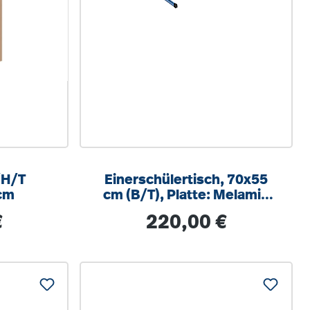
Einerschülertisch, 70x55
cm
cm (B/T), Platte: Melamin
PU-Kante, höhenverstellbar
s:
Regulärer Preis:
€
220,00 €
58-82cm