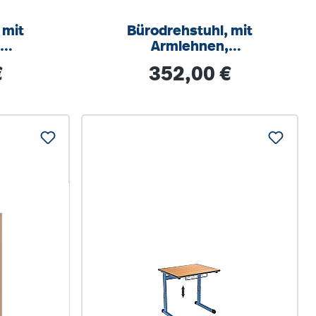
 mit
Bürodrehstuhl, mit
,
Armlehnen,
ar,
höhenverstellbar,
s:
Regulärer Preis:
€
352,00 €
ik
Wippmechanik