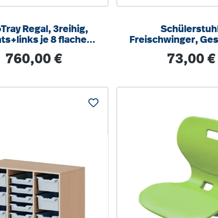
Tray Regal, 3reihig,
Schülerstuhl
ts+links je 8 flache
Freischwinger, Ges
n, 3 Fächer mittig,
9006 weißalumini
Regulärer Preis:
Regulärer Pre
760,00 €
73,00 €
/T 104,5x100x40cm
optionalen Aufstu