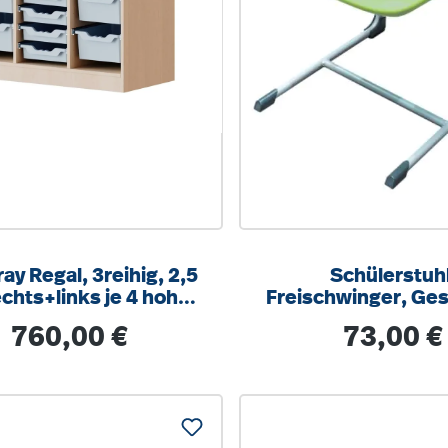
ay Regal, 3reihig, 2,5
Schülerstuhl
chts+links je 4 hohe,
Freischwinger, Ges
tig, 8 flache Boxen,
9006 weißalumini
Regulärer Preis:
Regulärer Pre
760,00 €
73,00 €
/T104,5x100x40cm
integrierten Aufstu