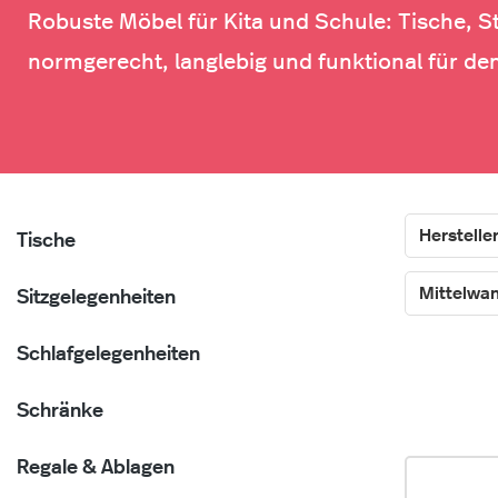
Robuste Möbel für Kita und Schule: Tische, S
normgerecht, langlebig und funktional für den
Herstelle
Tische
Mittelwa
Sitzgelegenheiten
Schlafgelegenheiten
Schränke
Regale & Ablagen