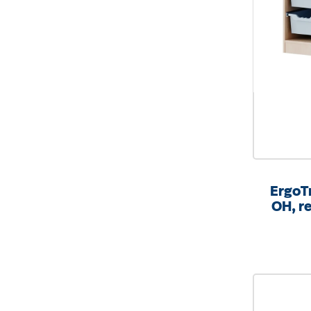
ErgoTr
OH, re
mit
B/H