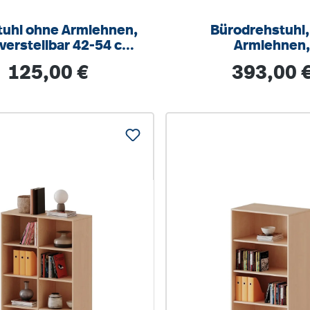
tuhl ohne Armlehnen,
Bürodrehstuhl,
erstellbar 42-54 cm,
Armlehnen
reuz Stahl RAL 9006
höhenverstellb
Regulärer Preis:
Regulärer Prei
125,00 €
393,00 
Wippmechan