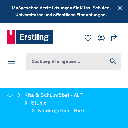
Zum Hauptinhalt springen
Maßgeschneiderte Lösungen für Kitas, Schulen,
Universitäten und öffentliche Einrichtungen.
Du hast 0 Produk
Ware
Kita & Schulmöbel - ALT
Stühle
Kindergarten - Hort