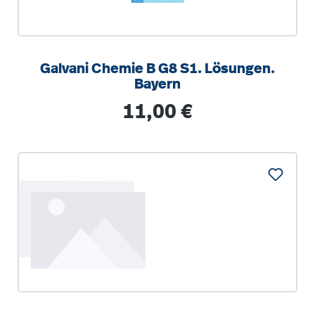
Galvani Chemie B G8 S1. Lösungen.
Bayern
Regulärer Preis:
11,00 €