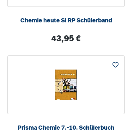
Chemie heute SI RP Schülerband
Regulärer Preis:
43,95 €
Prisma Chemie 7.-10. Schülerbuch