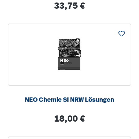
Vorpommern/Thüringen
Regulärer Preis:
33,75 €
NEO Chemie SI NRW Lösungen
Regulärer Preis:
18,00 €