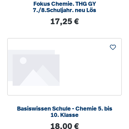
Fokus Chemie. THG GY
7./8.Schuljahr. neu Lös
Regulärer Preis:
17,25 €
Basiswissen Schule - Chemie 5. bis
10. Klasse
Regulärer Preis:
18,00 €