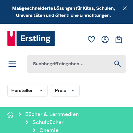
Zum Hauptinhalt springen
Maßgeschneiderte Lösungen für Kitas, Schulen,
Universitäten und öffentliche Einrichtungen.
Du hast 0 Produk
Ware
Hersteller
Preis
Bücher & Lernmedien
Schulbücher
Chemie