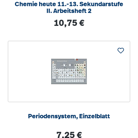
Chemie heute 11.-13. Sekundarstufe
II. Arbeitsheft 2
Regulärer Preis:
10,75 €
Periodensystem, Einzelblatt
Regulärer Preis:
7,25 €