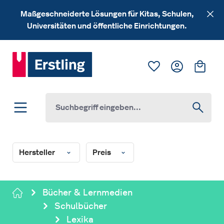
Zum Hauptinhalt springen
Maßgeschneiderte Lösungen für Kitas, Schulen,
Universitäten und öffentliche Einrichtungen.
Du hast 0 Produk
Ware
Hersteller
Preis
Bücher & Lernmedien
Schulbücher
Lexika