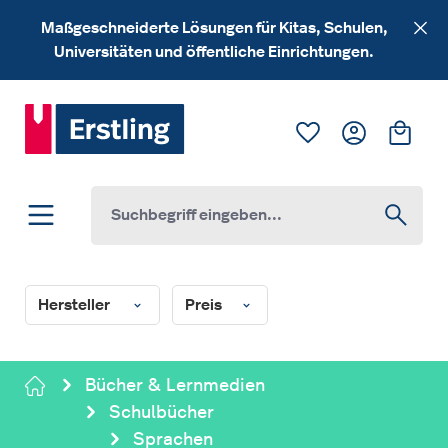
Zum Hauptinhalt springen
Maßgeschneiderte Lösungen für Kitas, Schulen,
Universitäten und öffentliche Einrichtungen.
Du hast 0 Produk
Ware
Hersteller
Preis
Bücher & Lernmedien
Schulbücher
Sprachen