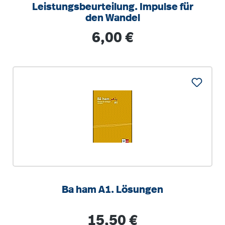
Leistungsbeurteilung. Impulse für
den Wandel
Regulärer Preis:
6,00 €
Ba ham A1. Lösungen
Regulärer Preis:
15,50 €