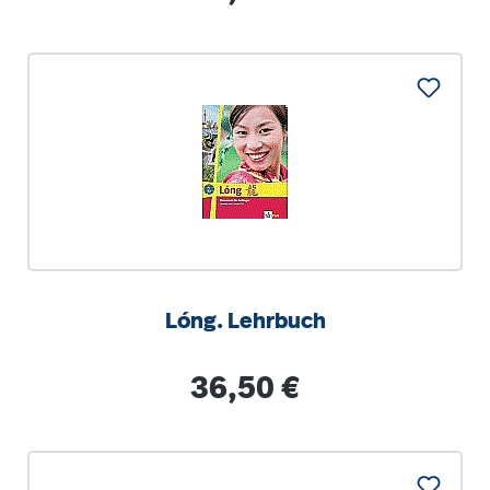
Lóng. Lehrbuch
Regulärer Preis:
36,50 €