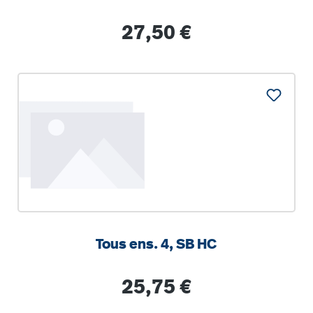
Regulärer Preis:
27,50 €
Tous ens. 4, SB HC
Regulärer Preis:
25,75 €