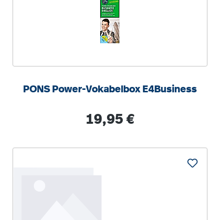
PONS Power-Vokabelbox E4Business
Regulärer Preis:
19,95 €