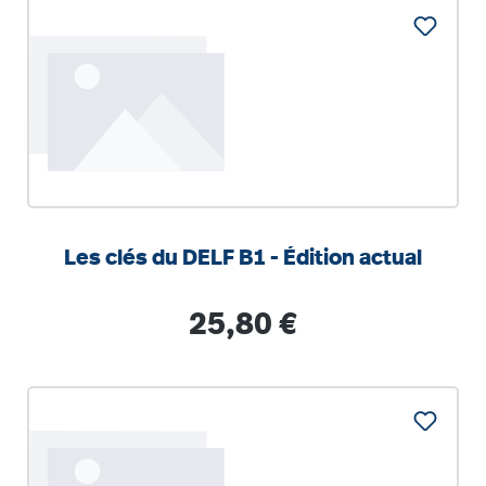
Les clés du DELF B1 - Édition actual
Regulärer Preis:
25,80 €