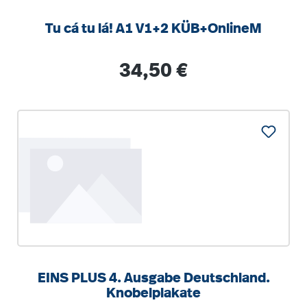
Tu cá tu lá! A1 V1+2 KÜB+OnlineM
Regulärer Preis:
34,50 €
EINS PLUS 4. Ausgabe Deutschland.
Knobelplakate