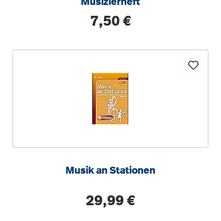
Musizierheft
Regulärer Preis:
7,50 €
Musik an Stationen
Regulärer Preis:
29,99 €