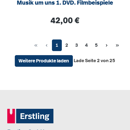
Musik um uns 1. DVD. Filmbeispiele
Regulärer Preis:
42,00 €
Seite
Seite
Seite
Seite
Seite
1
2
3
4
5
Lade Seite 2 von 25
Weitere Produkte laden