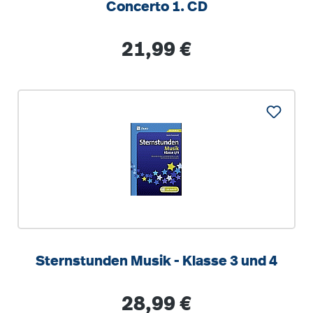
Concerto 1. CD
Regulärer Preis:
21,99 €
Sternstunden Musik - Klasse 3 und 4
Regulärer Preis:
28,99 €