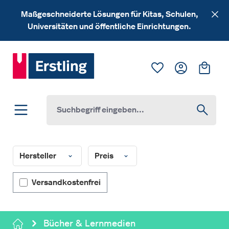
Zum Hauptinhalt springen
Maßgeschneiderte Lösungen für Kitas, Schulen,
Universitäten und öffentliche Einrichtungen.
Du hast 0 Produk
Ware
Hersteller
Preis
Filter hinzufügen: Versandkostenfrei
Versandkostenfrei
Bücher & Lernmedien