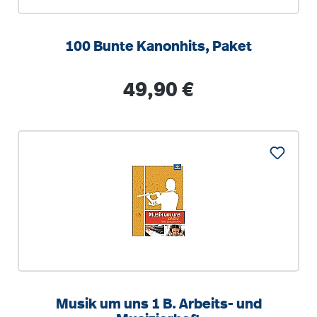
100 Bunte Kanonhits, Paket
Regulärer Preis:
49,90 €
Musik um uns 1 B. Arbeits- und