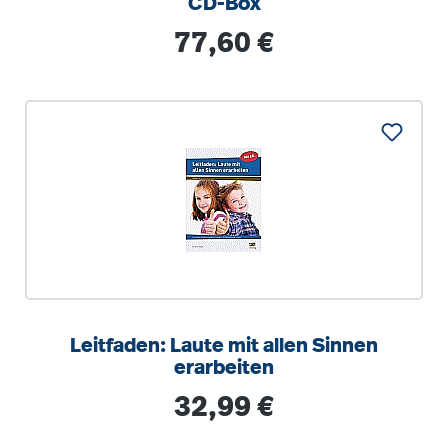
CD-Box
Regulärer Preis:
77,60 €
Leitfaden: Laute mit allen Sinnen
erarbeiten
Regulärer Preis:
32,99 €