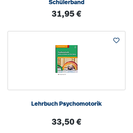
Schülerband
Regulärer Preis:
31,95 €
Lehrbuch Psychomotorik
Regulärer Preis:
33,50 €