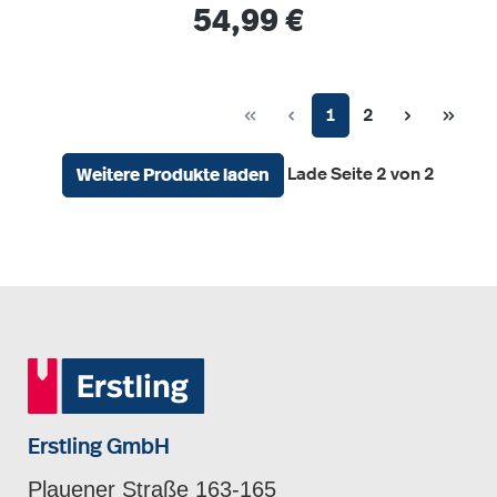
Regulärer Preis:
54,99 €
Seite
Seite
1
2
Lade Seite 2 von 2
Weitere Produkte laden
Erstling GmbH
Plauener Straße 163-165