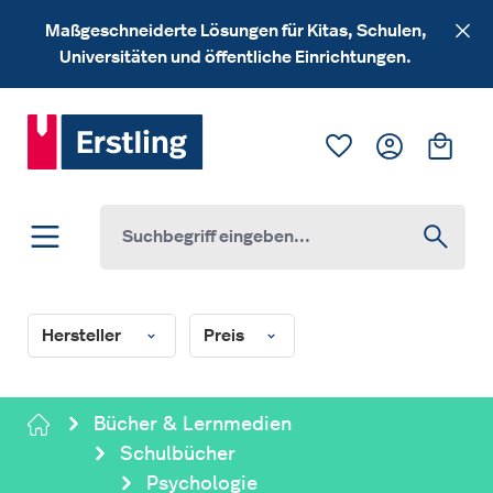
Zum Hauptinhalt springen
Maßgeschneiderte Lösungen für Kitas, Schulen,
Universitäten und öffentliche Einrichtungen.
Du hast 0 Produk
Ware
Hersteller
Preis
Bücher & Lernmedien
Schulbücher
Psychologie