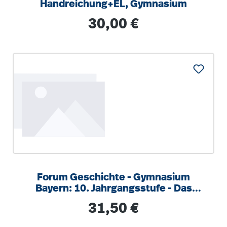
Handreichung+EL, Gymnasium
Regulärer Preis:
30,00 €
Forum Geschichte - Gymnasium
Bayern: 10. Jahrgangsstufe - Das
lange 19. Jahrhundert
Regulärer Preis:
31,50 €