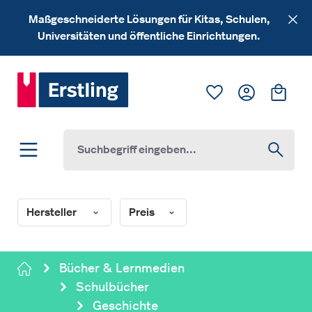
Zum Hauptinhalt springen
Maßgeschneiderte Lösungen für Kitas, Schulen,
Universitäten und öffentliche Einrichtungen.
Du hast 0 Produk
Ware
Hersteller
Preis
Bücher & Lernmedien
Schulbücher
Geschichte