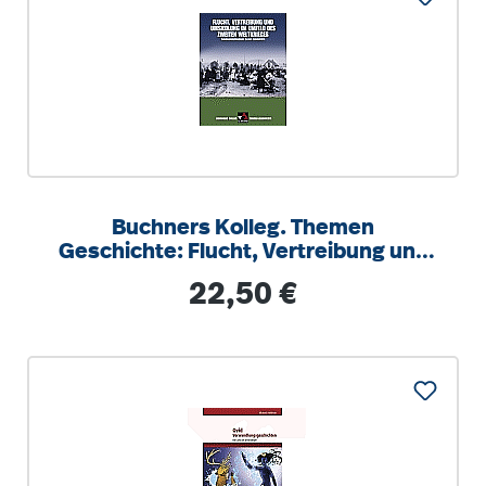
Buchners Kolleg. Themen
Geschichte: Flucht, Vertreibung und
Umsiedlung im Umfeld
Regulärer Preis:
22,50 €