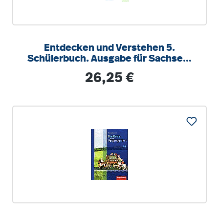
Entdecken und Verstehen 5.
Schülerbuch. Ausgabe für Sachsen.
Mittelschule
Regulärer Preis:
26,25 €