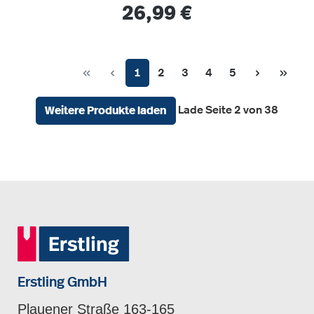
Regulärer Preis:
26,99 €
Seite
Seite
Seite
Seite
Seite
1
2
3
4
5
Lade Seite 2 von 38
Weitere Produkte laden
Erstling GmbH
Plauener Straße 163-165