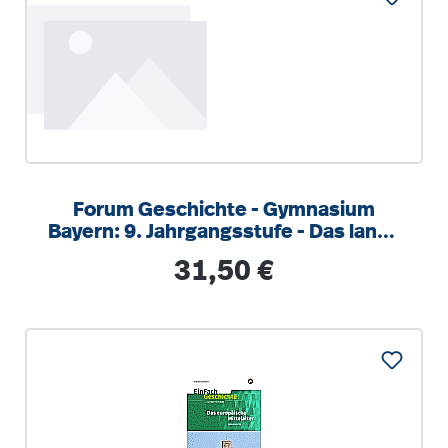
Forum Geschichte - Gymnasium
Bayern: 9. Jahrgangsstufe - Das lange
19. Jahrhundert
Regulärer Preis:
31,50 €