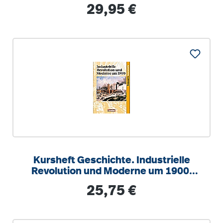
Regulärer Preis:
29,95 €
Kursheft Geschichte. Industrielle
Revolution und Moderne um 1900.
Schülerband
Regulärer Preis:
25,75 €