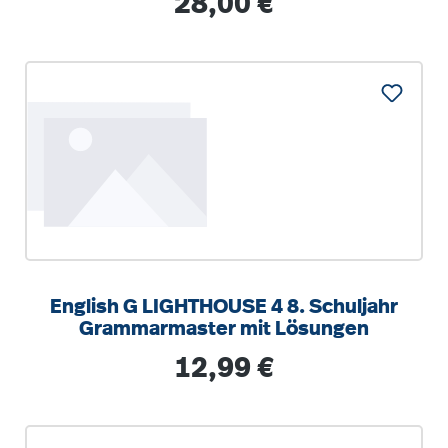
28,00 €
English G LIGHTHOUSE 4 8. Schuljahr
Grammarmaster mit Lösungen
Regulärer Preis:
12,99 €