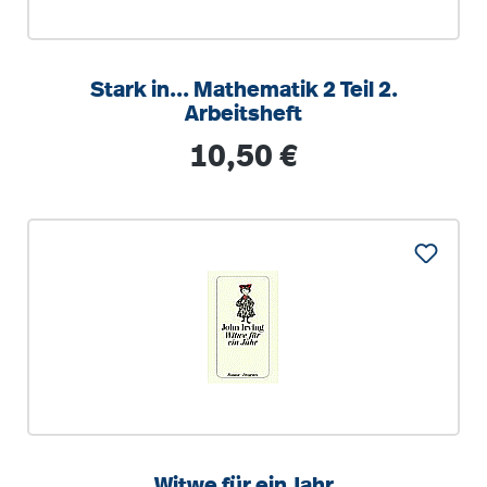
Stark in... Mathematik 2 Teil 2.
Arbeitsheft
Regulärer Preis:
10,50 €
Witwe für ein Jahr