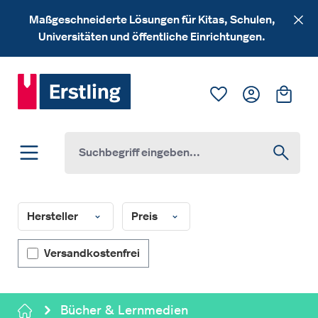
Zum Hauptinhalt springen
Maßgeschneiderte Lösungen für Kitas, Schulen,
Universitäten und öffentliche Einrichtungen.
Du hast 0 Produk
Ware
Hersteller
Preis
Filter hinzufügen: Versandkostenfrei
Versandkostenfrei
Bücher & Lernmedien