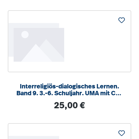
Interreligiös-dialogisches Lernen.
Band 9. 3.-6. Schuljahr. UMA mit CD-
ROM
Regulärer Preis:
25,00 €