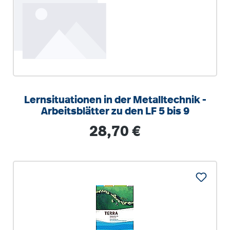
Lernsituationen in der Metalltechnik -
Arbeitsblätter zu den LF 5 bis 9
Regulärer Preis:
28,70 €