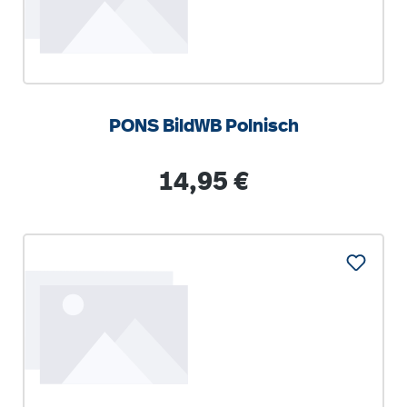
PONS BildWB Polnisch
Regulärer Preis:
14,95 €