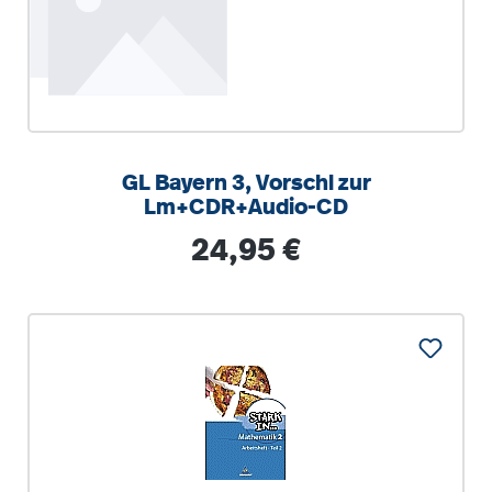
GL Bayern 3, Vorschl zur
Lm+CDR+Audio-CD
Regulärer Preis:
24,95 €