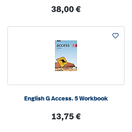
Lehrerband. 2022
Regulärer Preis:
38,00 €
English G Access. 5 Workbook
Regulärer Preis:
13,75 €