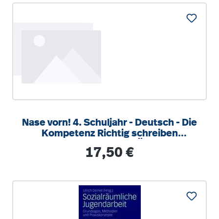
Nase vorn! 4. Schuljahr - Deutsch - Die
Kompetenz Richtig schreiben
trainieren Klasse 4 - 5 Übungshe
Regulärer Preis:
17,50 €