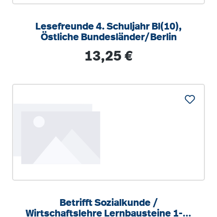
Lesefreunde 4. Schuljahr Bl(10),
Östliche Bundesländer/Berlin
Regulärer Preis:
13,25 €
Betrifft Sozialkunde /
Wirtschaftslehre Lernbausteine 1-3.