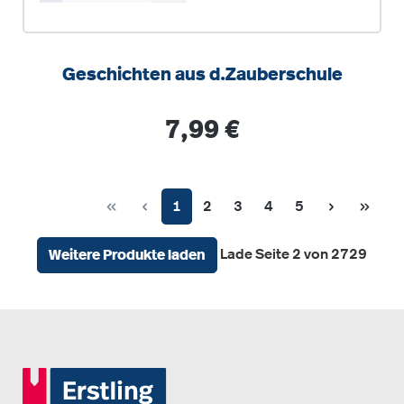
Geschichten aus d.Zauberschule
Regulärer Preis:
7,99 €
Seite
Seite
Seite
Seite
Seite
1
2
3
4
5
Lade Seite 2 von 2729
Weitere Produkte laden