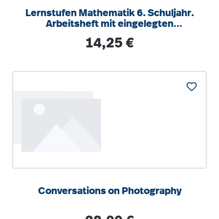
Lernstufen Mathematik 6. Schuljahr.
Arbeitsheft mit eingelegten
Lösungen und
Regulärer Preis:
14,25 €
Conversations on Photography
Regulärer Preis: