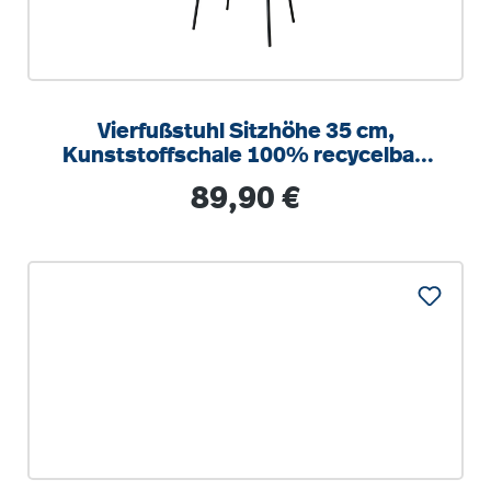
Vierfußstuhl Sitzhöhe 35 cm,
Kunststoffschale 100% recycelbar,
nur 4,3 kg, stapelbar Sitzschale aus
Regulärer Preis:
89,90 €