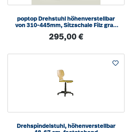
poptop Drehstuhl höhenverstellbar
von 310-445mm, Sitzschale Filz grau
aus recycelten PET Flaschen
Regulärer Preis:
295,00 €
Drehspindelstuhl, höhenverstellbar