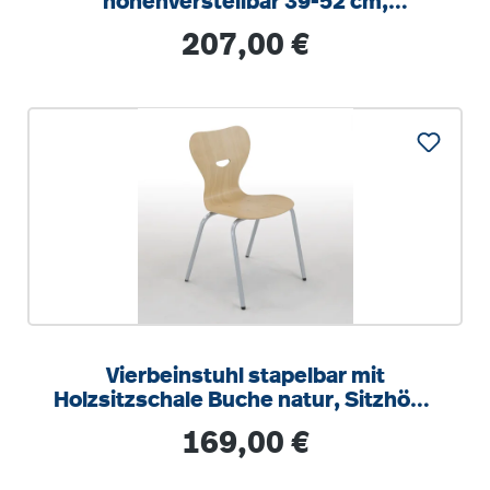
höhenverstellbar 39-52 cm,
feststehend, mit Sitzpolster
Regulärer Preis:
207,00 €
Vierbeinstuhl stapelbar mit
Holzsitzschale Buche natur, Sitzhöhe
42 cm, Gestell RAL 9006 weißalu
Regulärer Preis:
169,00 €