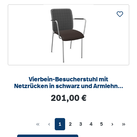
Vierbein-Besucherstuhl mit
Netzrücken in schwarz und Armlehne,
Sitzhöhe 46 cm
Regulärer Preis:
201,00 €
Seite
Seite
Seite
Seite
Seite
1
2
3
4
5