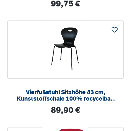
Regulärer Preis:
99,75 €
Vierfußstuhl Sitzhöhe 43 cm,
Kunststoffschale 100% recycelbar,
Gewicht 5,3 kg, stapelbar Sitzschale
Regulärer Preis:
89,90 €