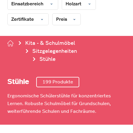
Einsatzbereich
Holzart
Zertifikate
Preis
Kita - & Schulmöbel
Sitzgelegenheiten
Stühle
Stühle
199 Produkte
Ergonomische Schülerstühle für konzentriertes
Lernen. Robuste Schulmöbel für Grundschulen,
weiterführende Schulen und Fachräume.