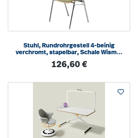
Stuhl, Rundrohrgestell 4-beinig
verchromt, stapelbar, Schale Wismar
mit Sitzpolster, SH 45 cm
Regulärer Preis:
126,60 €