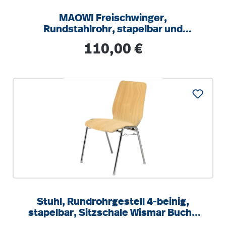
MAOWI Freischwinger,
Rundstahlrohr, stapelbar und
aufstuhlbar mit Aufstuhlungsschutz
Regulärer Preis:
110,00 €
Stuhl, Rundrohrgestell 4-beinig,
stapelbar, Sitzschale Wismar Buche
natur, SH 45 cm