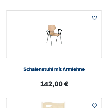
Schalenstuhl mit Armlehne
Regulärer Preis:
142,00 €