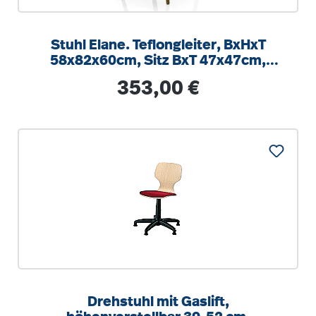
Stuhl Elane. Teflongleiter, BxHxT
58x82x60cm, Sitz BxT 47x47cm,
Massivholzgestell
Regulärer Preis:
353,00 €
Drehstuhl mit Gaslift,