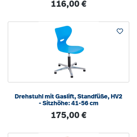
Regulärer Preis:
116,00 €
Drehstuhl mit Gaslift, Standfüße, HV2
- Sitzhöhe: 41-56 cm
Regulärer Preis:
175,00 €