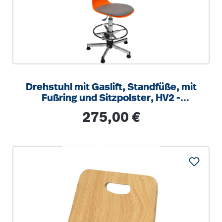
Drehstuhl mit Gaslift, Standfüße, mit
Fußring und Sitzpolster, HV2 -
Sitzhöhe: 40-56 cm
Regulärer Preis:
275,00 €