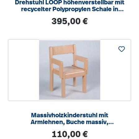
Drehstuhl LOOP höhenverstellbar mit
recycelter Polypropylen Schale in
modernen Farben, mit Armlehnen
Regulärer Preis:
395,00 €
Massivholzkinderstuhl mit
Armlehnen, Buche massiv,
Kunststoffgleiter
Regulärer Preis:
110,00 €