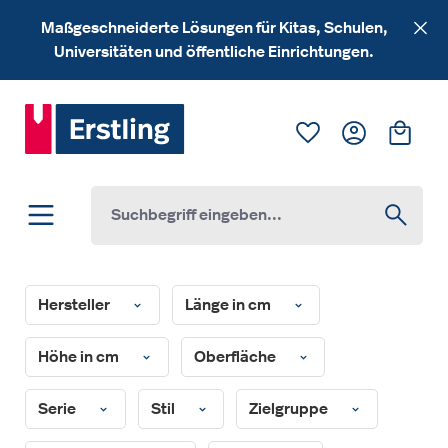
Zum Hauptinhalt springen
Maßgeschneiderte Lösungen für Kitas, Schulen,
Universitäten und öffentliche Einrichtungen.
Du hast 0 Produk
Ware
Hersteller
Länge in cm
Höhe in cm
Oberfläche
Serie
Stil
Zielgruppe