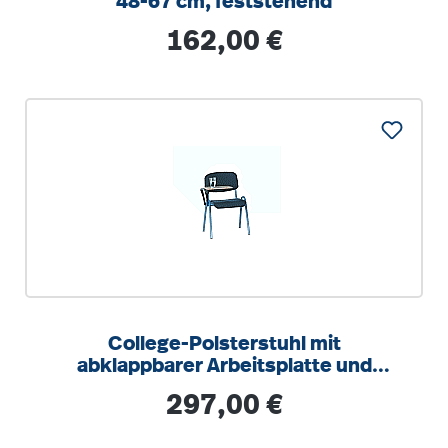
48-67 cm, feststehend
Regulärer Preis:
162,00 €
College-Polsterstuhl mit
abklappbarer Arbeitsplatte und
Ovalrohrgestell
Regulärer Preis:
297,00 €