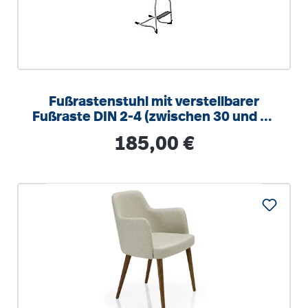
Fußrastenstuhl mit verstellbarer
Fußraste DIN 2-4 (zwischen 30 und 38
cm), Sitzhöhe 51 cm
Regulärer Preis:
185,00 €