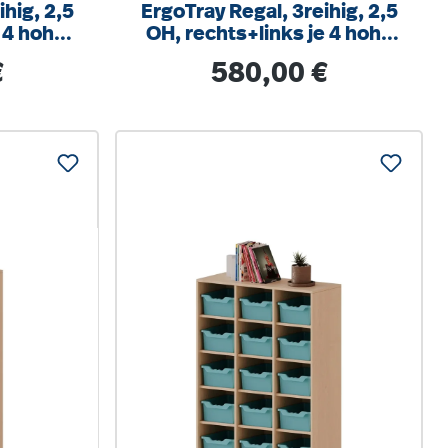
ihig, 2,5
ErgoTray Regal, 3reihig, 2,5
 4 hohe,
OH, rechts+links je 4 hohe
Boxen,
Boxen, 3 Fächer mittig,
s:
Regulärer Preis:
€
580,00 €
x40cm
B/H/T104,5x100x40cm