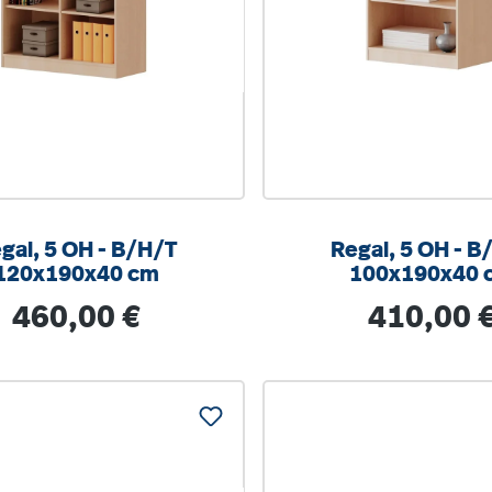
al, 5 OH - B/H/T
Regal, 5 OH - B/H/T
120x190x40 cm
100x190x40 
Regulärer Preis:
Regulärer Prei
460,00 €
410,00 