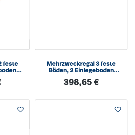
 feste
Mehrzweckregal 3 feste
eboden
Böden, 2 Einlegeboden
 40 cm
B/H/T 106 x 180 x 40 cm
s:
Regulärer Preis:
€
398,65 €