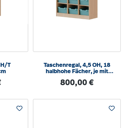
Taschenregal, 4,5 OH, 18
cm
halbhohe Fächer, je mit
einer hohen Box, B/H/T
s:
Regulärer Preis:
€
800,00 €
104,5x172x40cm