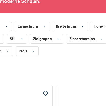
r moderne Schulen.
r
Länge in cm
Breite in cm
Höhe i
Stil
Zielgruppe
Einsatzbereich
te
Preis