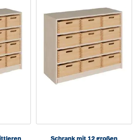
ttleren
Schrank mit 12 großen