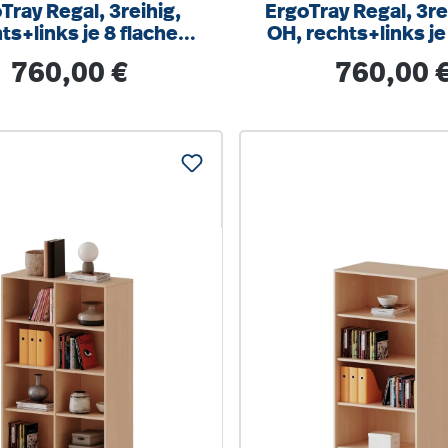
Tray Regal, 3reihig,
ErgoTray Regal, 3re
ts+links je 8 flache
OH, rechts+links je
n, 3 Fächer mittig,
mittig, 8 flache 
Regulärer Preis:
Regulärer Prei
760,00 €
760,00 
/T 104,5x100x40cm
B/H/T104,5x100