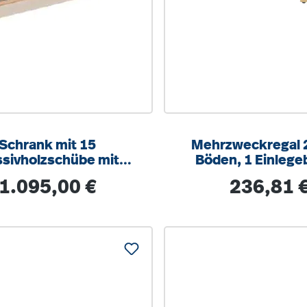
Schrank mit 15
Mehrzweckregal 2
sivholzschübe mit
Böden, 1 Einleg
enster - Kästen Buche
B/H/T 106 x 93 x
Regulärer Preis:
Regulärer Prei
1.095,00 €
236,81 
Massivholz