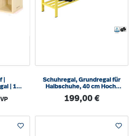
 |
Schuhregal, Grundregal für
al | 10
Halbschuhe, 40 cm Hoch,
cm |
67x27 cm (B/T), Fachhöhe
Regulärer Preis:
199,00 €
UVP
 Dekor
18 cm