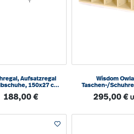
regal, Aufsatzregal
Wisdom Owlaf
albschuhe, 150x27 cm
Taschen-/Schuhreg
T), Fachhöhe 18 cm
Fächer | 109,4 
Regulärer Preis:
Regulärer Preis:
188,00 €
295,00 €
Echtholz/Furnier,