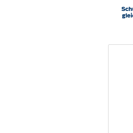
Sch
gle
B/