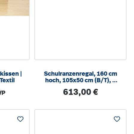
kissen |
Schulranzenregal, 160 cm
Textil
hoch, 105x50 cm (B/T), 6
Fächer, 3-spaltig
:
Regulärer Preis:
613,00 €
VP