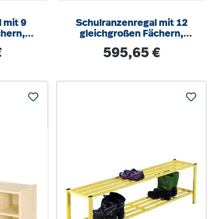
 mit 9
Schulranzenregal mit 12
chern,
gleichgroßen Fächern,
 45 cm
B/H/T 130 x 140 x 45 cm
s:
Regulärer Preis:
€
595,65 €