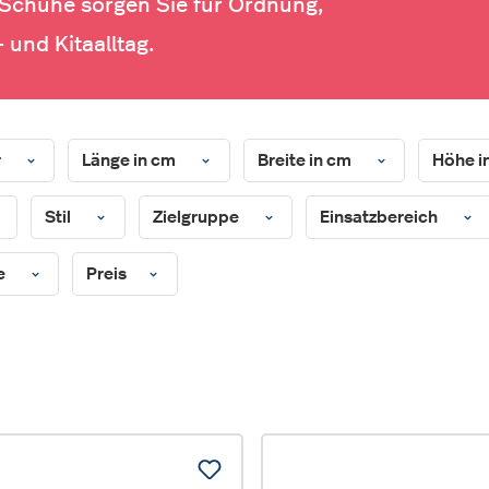
Schuhe sorgen Sie für Ordnung,
 und Kitaalltag.
r
Länge in cm
Breite in cm
Höhe i
Stil
Zielgruppe
Einsatzbereich
te
Preis