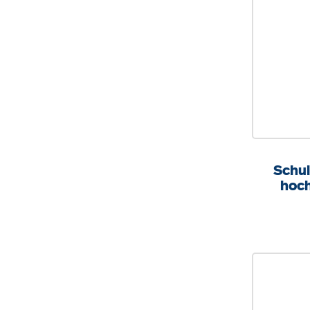
Schul
hoch, 70x50 cm (B
F