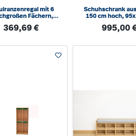
ulranzenregal mit 6
Schuhschrank aus
ichgroßen Fächern,
150 cm hoch, 95x50 cm
H/T 66x140x45 cm
(BxT), Dreh-Tü
Regulärer Preis:
Regulärer Prei
369,69 €
995,00 