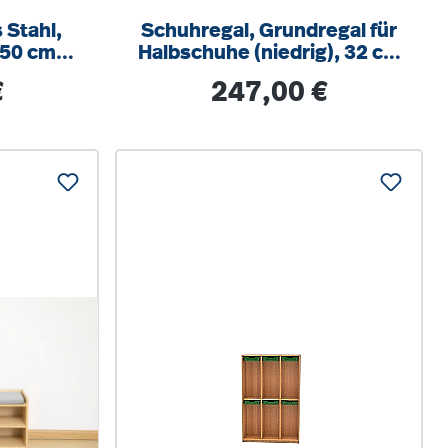
 Stahl,
Schuhregal, Grundregal für
Halbschuhe (niedrig), 32 cm
ren
Hoch, 150x27 cm (B/T)
s:
Regulärer Preis:
€
247,00 €