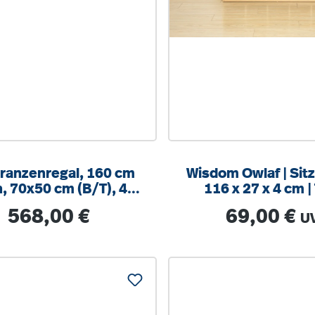
ranzenregal, 160 cm
Wisdom Owlaf | Sitz
/T), 4
116 x 27 x 4 cm | 
ächer, 2-spaltig
Regulärer Preis:
Regulärer Preis
568,00 €
69,00 €
U