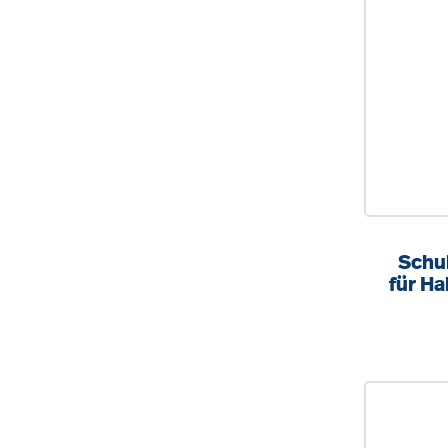
Schuh
für H
(B/