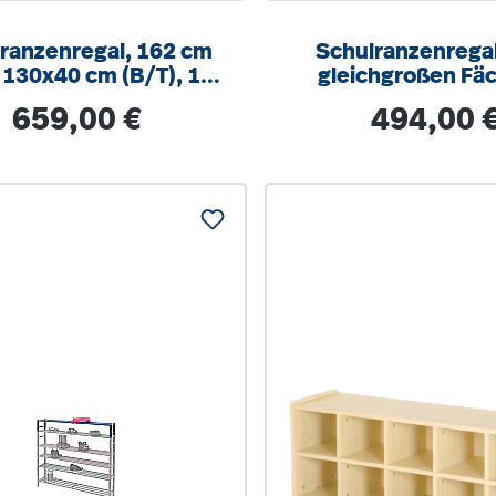
ranzenregal, 162 cm
Schulranzenregal
 130x40 cm (B/T), 12
gleichgroßen Fä
cher, 4-spaltig, XL
B/H/T 98 x 140 x
Regulärer Preis:
Regulärer Prei
659,00 €
494,00 
Variante