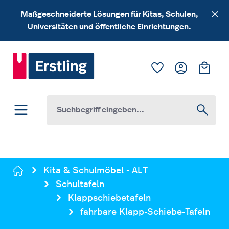
Zum Hauptinhalt springen
Maßgeschneiderte Lösungen für Kitas, Schulen,
Universitäten und öffentliche Einrichtungen.
Du hast 0 Produk
Ware
Kita & Schulmöbel - ALT
Schultafeln
Klappschiebetafeln
fahrbare Klapp-Schiebe-Tafeln