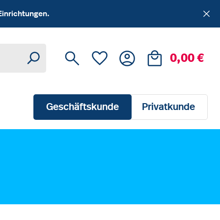
Einrichtungen.
Du hast 0 Produkte auf dem Me
Ware
0,00 €
Geschäftskunde
Privatkunde