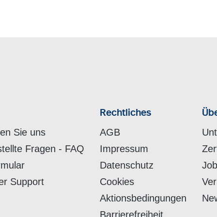
Rechtliches
Übe
hen Sie uns
AGB
Un
stellte Fragen - FAQ
Impressum
Zer
rmular
Datenschutz
Job
er Support
Cookies
Ver
Aktionsbedingungen
New
Barrierefreiheit