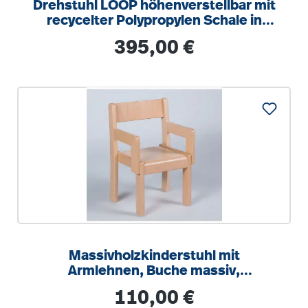
Drehstuhl LOOP höhenverstellbar mit
recycelter Polypropylen Schale in
modernen Farben, mit Armlehnen
Regulärer Preis:
395,00 €
Massivholzkinderstuhl mit
Armlehnen, Buche massiv,
Kunststoffgleiter
Regulärer Preis:
110,00 €