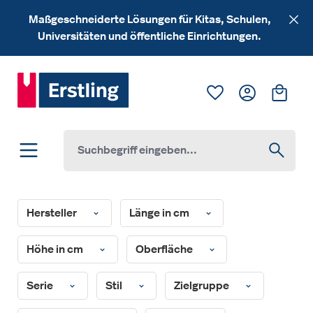
Zum Hauptinhalt springen
Maßgeschneiderte Lösungen für Kitas, Schulen,
Universitäten und öffentliche Einrichtungen.
Du hast 0 Produk
Ware
Hersteller
Länge in cm
Höhe in cm
Oberfläche
Serie
Stil
Zielgruppe