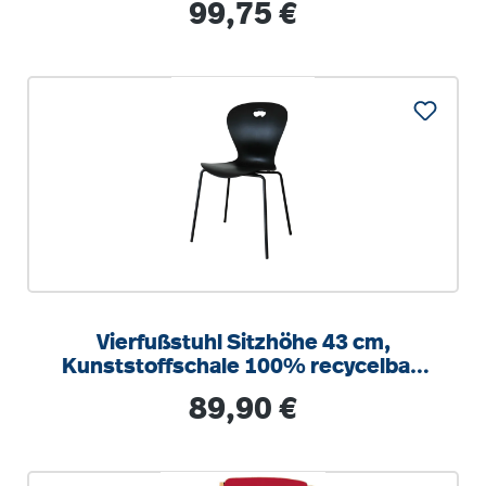
Regulärer Preis:
99,75 €
Vierfußstuhl Sitzhöhe 43 cm,
Kunststoffschale 100% recycelbar,
Gewicht 5,3 kg, stapelbar Sitzschale
Regulärer Preis:
89,90 €