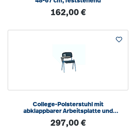
48-67 cm, feststehend
Regulärer Preis:
162,00 €
College-Polsterstuhl mit
abklappbarer Arbeitsplatte und
Ovalrohrgestell
Regulärer Preis:
297,00 €