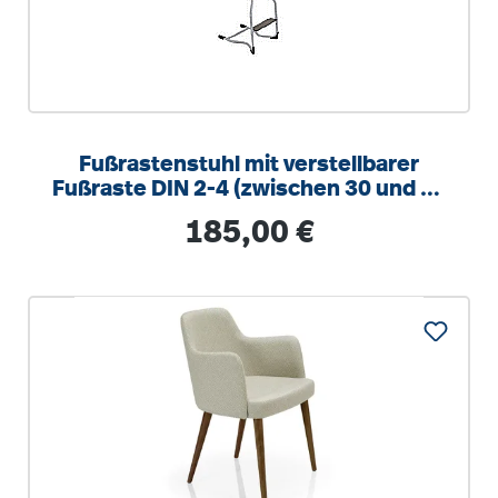
Fußrastenstuhl mit verstellbarer
Fußraste DIN 2-4 (zwischen 30 und 38
cm), Sitzhöhe 51 cm
Regulärer Preis:
185,00 €