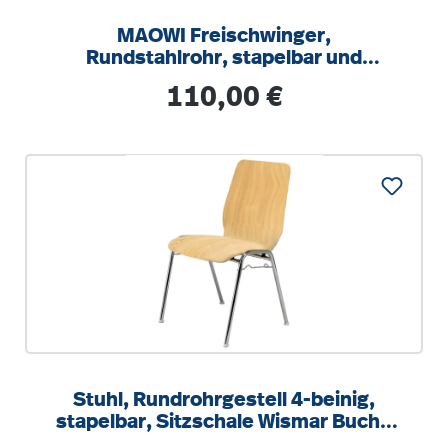
MAOWI Freischwinger,
Rundstahlrohr, stapelbar und
aufstuhlbar mit Aufstuhlungsschutz
Regulärer Preis:
110,00 €
Stuhl, Rundrohrgestell 4-beinig,
stapelbar, Sitzschale Wismar Buche
natur, SH 45 cm