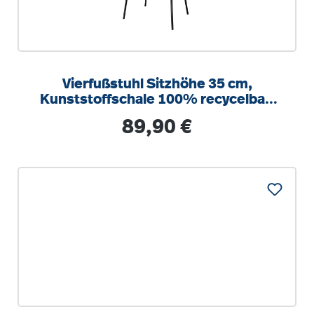
Vierfußstuhl Sitzhöhe 35 cm,
Kunststoffschale 100% recycelbar,
nur 4,3 kg, stapelbar Sitzschale aus
Regulärer Preis:
89,90 €