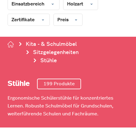
Einsatzbereich
Holzart
Zertifikate
Preis
Kita - & Schulmöbel
Sitzgelegenheiten
Stühle
Stühle
199 Produkte
Ergonomische Schülerstühle für konzentriertes
Lernen. Robuste Schulmöbel für Grundschulen,
weiterführende Schulen und Fachräume.