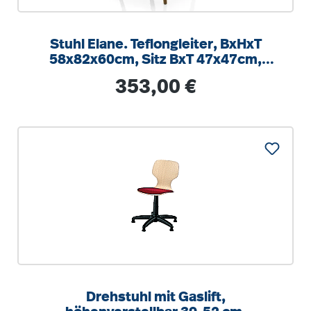
Stuhl Elane. Teflongleiter, BxHxT
58x82x60cm, Sitz BxT 47x47cm,
Massivholzgestell
Regulärer Preis:
353,00 €
Drehstuhl mit Gaslift,