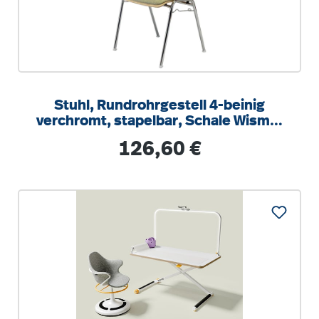
Stuhl, Rundrohrgestell 4-beinig
verchromt, stapelbar, Schale Wismar
mit Sitzpolster, SH 45 cm
Regulärer Preis:
126,60 €