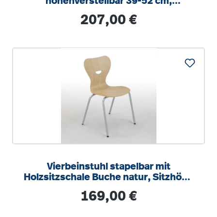
höhenverstellbar 39-52 cm,
feststehend, mit Sitzpolster
Regulärer Preis:
207,00 €
Vierbeinstuhl stapelbar mit
Holzsitzschale Buche natur, Sitzhöhe
42 cm, Gestell RAL 9006 weißalu
Regulärer Preis:
169,00 €