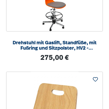
Drehstuhl mit Gaslift, Standfüße, mit
Fußring und Sitzpolster, HV2 -
Sitzhöhe: 40-56 cm
Regulärer Preis:
275,00 €