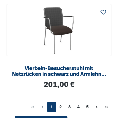
Vierbein-Besucherstuhl mit
Netzrücken in schwarz und Armlehne,
Sitzhöhe 46 cm
Regulärer Preis:
201,00 €
Seite
Seite
Seite
Seite
Seite
1
2
3
4
5