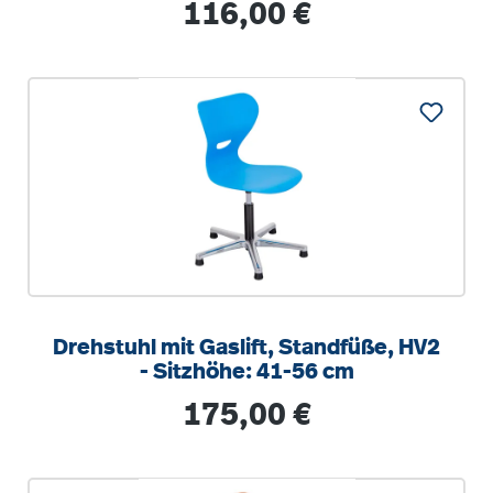
Regulärer Preis:
116,00 €
Drehstuhl mit Gaslift, Standfüße, HV2
- Sitzhöhe: 41-56 cm
Regulärer Preis:
175,00 €