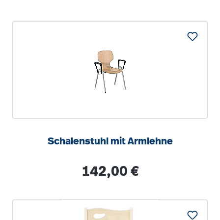
Schalenstuhl mit Armlehne
Regulärer Preis:
142,00 €