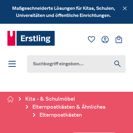
Zum Hauptinhalt springen
Maßgeschneiderte Lösungen für Kitas, Schulen,
Universitäten und öffentliche Einrichtungen.
Du hast 0 Produk
Ware
Kita - & Schulmöbel
Elternpostkästen & Ähnliches
Elternpostkästen