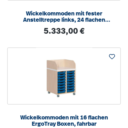
Wickelkommoden mit fester
Anstelltreppe links, 24 flachen
ErgoTray Boxen
Regulärer Preis:
5.333,00 €
Wickelkommoden mit 16 flachen
ErgoTray Boxen, fahrbar