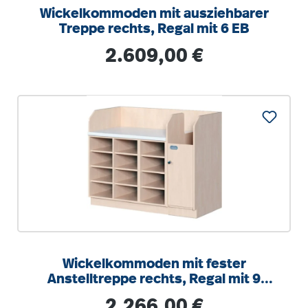
Wickelkommoden mit ausziehbarer
Treppe rechts, Regal mit 6 EB
Regulärer Preis:
2.609,00 €
Wickelkommoden mit fester
Anstelltreppe rechts, Regal mit 9
Einlegeböden
Regulärer Preis:
2.266,00 €