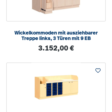
Wickelkommoden mit ausziehbarer
Treppe links, 3 Türen mit 9 EB
Regulärer Preis:
3.152,00 €