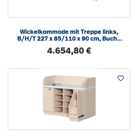
Wickelkommode mit Treppe links,
B/H/T 227 x 85/110 x 90 cm, Buche
Dekor
Regulärer Preis:
4.654,80 €