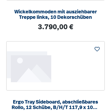
Wickelkommoden mit ausziehbarer
Treppe links, 10 Dekorschüben
Regulärer Preis:
3.790,00 €
Ergo Tray Sideboard, abschließbares
Rollo, 12 Schübe, B/H/T 117,9 x 100 x