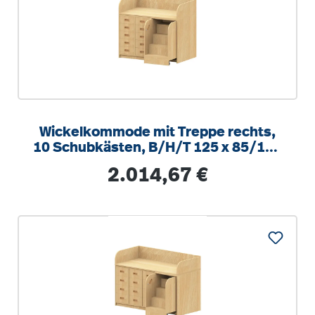
Wickelkommode mit Treppe rechts,
10 Schubkästen, B/H/T 125 x 85/110
x 75 cm
Regulärer Preis:
2.014,67 €