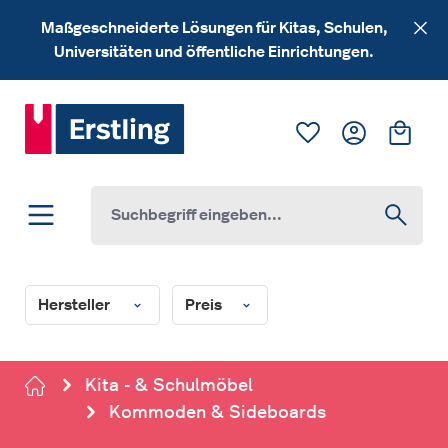
Zum Hauptinhalt springen
Maßgeschneiderte Lösungen für Kitas, Schulen,
Universitäten und öffentliche Einrichtungen.
Du hast 0 Produk
Ware
Hersteller
Preis
Kita - & Schulmöbel
Kommoden & Sideboards