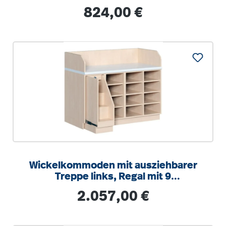
50 cm
Regulärer Preis:
824,00 €
Wickelkommoden mit ausziehbarer
Treppe links, Regal mit 9
Einlegeböden
Regulärer Preis:
2.057,00 €