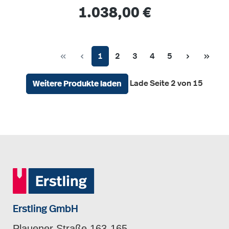
Regulärer Preis:
1.038,00 €
Seite
Seite
Seite
Seite
Seite
1
2
3
4
5
Lade Seite 2 von 15
Weitere Produkte laden
Erstling GmbH
Plauener Straße 163-165