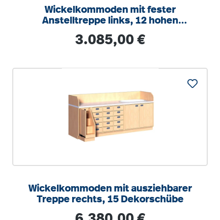
Wickelkommoden mit fester
Anstelltreppe links, 12 hohen
ErgoTray Boxen
Regulärer Preis:
3.085,00 €
Wickelkommoden mit ausziehbarer
Treppe rechts, 15 Dekorschübe
Regulärer Preis:
6.380,00 €