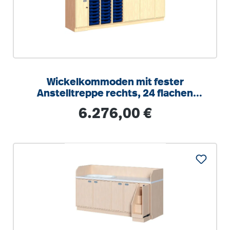
Wickelkommoden mit fester
Anstelltreppe rechts, 24 flachen
ErgoTray Boxen
Regulärer Preis:
6.276,00 €