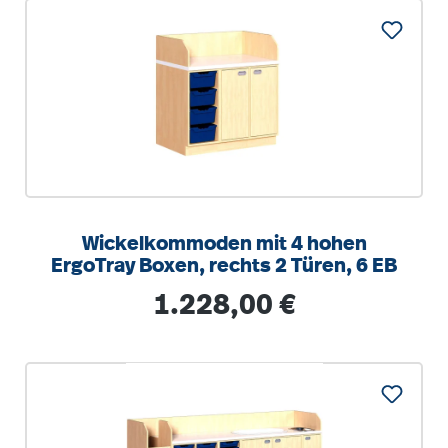
Wickelkommoden mit 4 hohen
ErgoTray Boxen, rechts 2 Türen, 6 EB
Regulärer Preis:
1.228,00 €