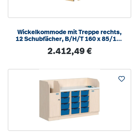
Wickelkommode mit Treppe rechts,
12 Schubfächer, B/H/T 160 x 85/110
x 90 cm
Regulärer Preis:
2.412,49 €