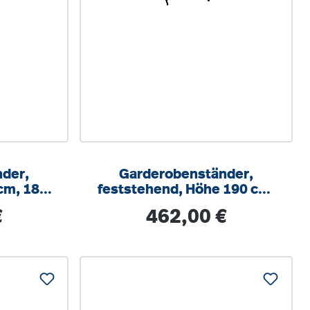
der,
Garderobenständer,
cm, 180
feststehend, Höhe 190 cm,
chhaken
180 cm breit, 9
s:
Regulärer Preis:
€
462,00 €
Dreifachhaken