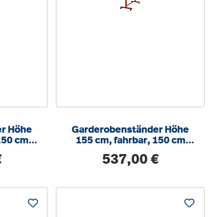
er Höhe
Garderobenständer Höhe
150 cm
155 cm, fahrbar, 150 cm
en
breit, 36 Haken
s:
Regulärer Preis:
€
537,00 €