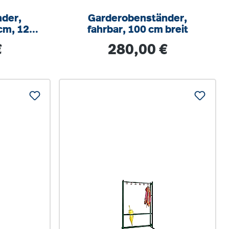
der,
Garderobenständer,
cm, 120
fahrbar, 100 cm breit
ken,
s:
Regulärer Preis:
€
280,00 €
r