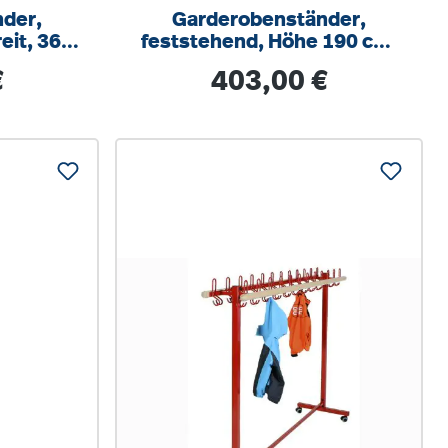
der,
Garderobenständer,
eit, 36
feststehend, Höhe 190 cm,
180x40 cm (B/T)
s:
Regulärer Preis:
€
403,00 €