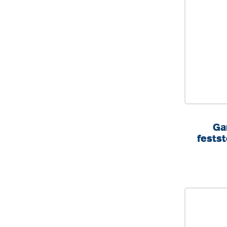
Ga
fests
1