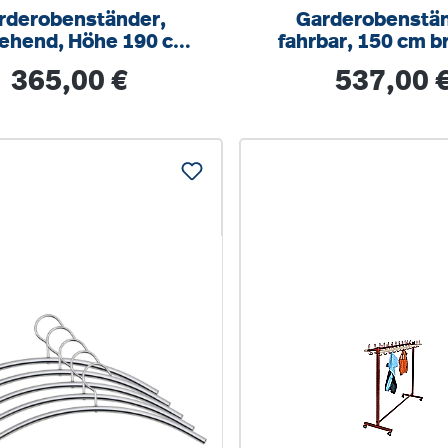
rderobenständer,
Garderobenstän
tehend, Höhe 190 cm,
fahrbar, 150 cm br
120x40 cm (B/T)
Haken
Regulärer Preis:
Regulärer Prei
365,00 €
537,00 