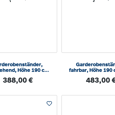
rderobenständer,
Garderobenstän
tehend, Höhe 190 cm,
fahrbar, Höhe 190 
50 cm breit, mit
cm breit, 9 Dreifa
Regulärer Preis:
Regulärer Prei
388,00 €
483,00 
Kleiderstange