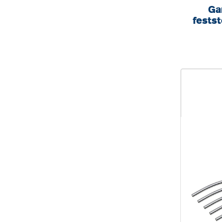
Ga
fests