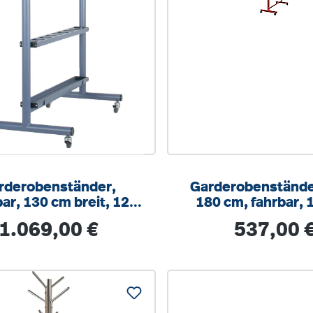
rderobenständer,
Garderobenständ
bar, 130 cm breit, 12
180 cm, fahrbar, 
chhaken, nach hinten
breit, 36 Hak
Regulärer Preis:
Regulärer Prei
1.069,00 €
537,00 
zeigend