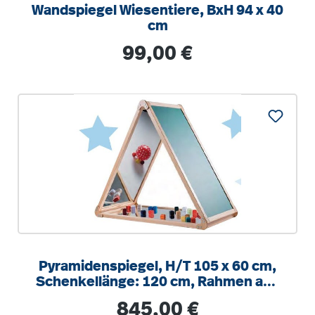
Wandspiegel Wiesentiere, BxH 94 x 40
cm
Regulärer Preis:
99,00 €
Pyramidenspiegel, H/T 105 x 60 cm,
Schenkellänge: 120 cm, Rahmen aus
Buche Massivholz
Regulärer Preis:
845,00 €