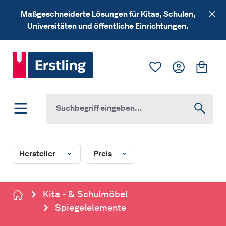
Zum Hauptinhalt springen
Maßgeschneiderte Lösungen für Kitas, Schulen,
Universitäten und öffentliche Einrichtungen.
Du hast 0 Produk
Ware
Hersteller
Preis
Kita - & Schulmöbel
Spiegelelemente