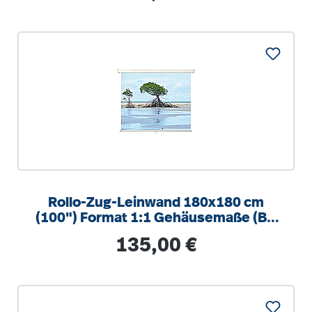
Rollo-Zug-Leinwand 180x180 cm
(100") Format 1:1 Gehäusemaße (B x
H x T): 197x7x7 cm, zur Wand-
Regulärer Preis:
135,00 €