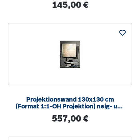
Regulärer Preis:
145,00 €
1:1 |
Projektionswand 130x130 cm
(Format 1:1-OH Projektion) neig- und
schwenkbar
Regulärer Preis:
557,00 €