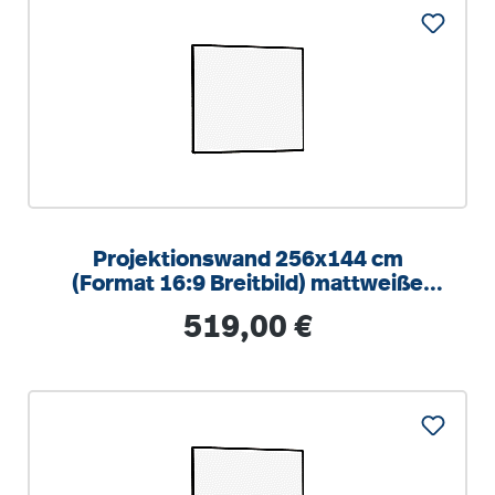
Projektionswand 256x144 cm
(Format 16:9 Breitbild) mattweiße
Oberfläche
Regulärer Preis:
519,00 €