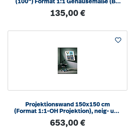
(100") Format 1:1 Gehäusemaße (B x
H x T): 197 x 7 x 7 cm, zur Wand-
Regulärer Preis:
135,00 €
Projektionswand 150x150 cm
(Format 1:1-OH Projektion), neig- und
schwenkbar
Regulärer Preis:
653,00 €