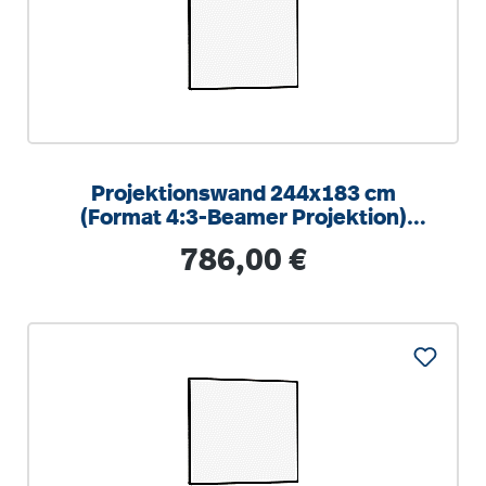
Projektionswand 244x183 cm
(Format 4:3-Beamer Projektion)
mattweiße Oberfläche
Regulärer Preis:
786,00 €