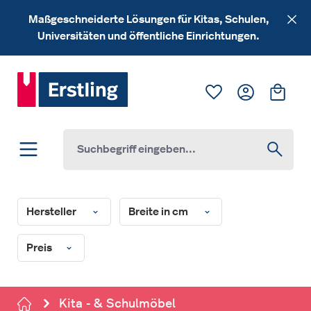
Zum Hauptinhalt springen
Maßgeschneiderte Lösungen für Kitas, Schulen,
Universitäten und öffentliche Einrichtungen.
Du hast 0 Produk
Ware
Hersteller
Breite in cm
Preis
Kita - & Schulmöbel