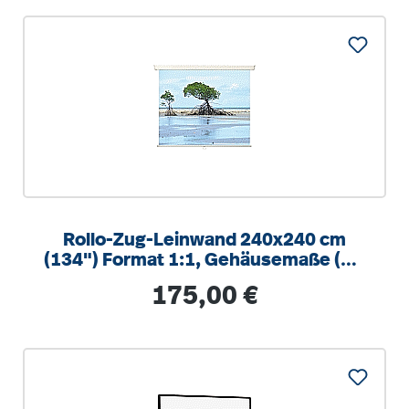
Rollo-Zug-Leinwand 240x240 cm
(134") Format 1:1, Gehäusemaße (B x
H x T): 255 x 9 x 9 cm, zur Wand-
Regulärer Preis:
175,00 €