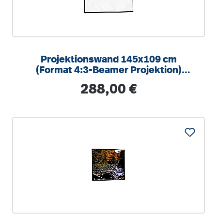
Projektionswand 145x109 cm
(Format 4:3-Beamer Projektion)
mattweiße Oberfläche
Regulärer Preis:
288,00 €