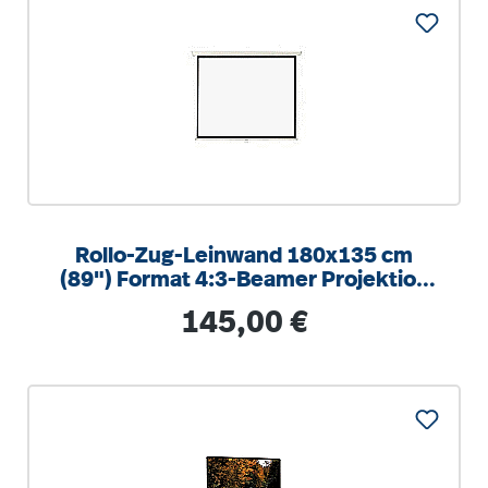
Rollo-Zug-Leinwand 180x135 cm
(89") Format 4:3-Beamer Projektion
Gehäusemaße (BxHxT): 197x7x7cm,
Regulärer Preis:
145,00 €
zur