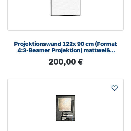
Projektionswand 122x 90 cm (Format
4:3-Beamer Projektion) mattweiße
Oberfläche
Regulärer Preis:
200,00 €