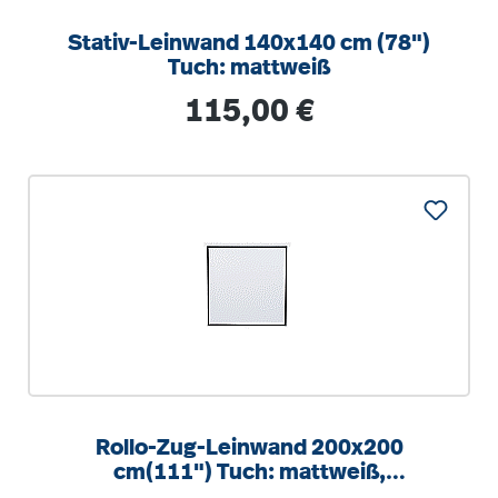
Stativ-Leinwand 140x140 cm (78")
Tuch: mattweiß
Regulärer Preis:
115,00 €
Rollo-Zug-Leinwand 200x200
cm(111") Tuch: mattweiß,
Gehäusemaße 217x9x9cm Format