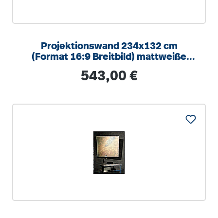
Projektionswand 234x132 cm
(Format 16:9 Breitbild) mattweiße
Oberfläche
Regulärer Preis:
543,00 €