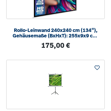
Rollo-Leinwand 240x240 cm (134“),
Gehäusemaße (BxHxT): 255x9x9 cm,
1:1, schwarzer Rand zur Wand-
Regulärer Preis:
175,00 €