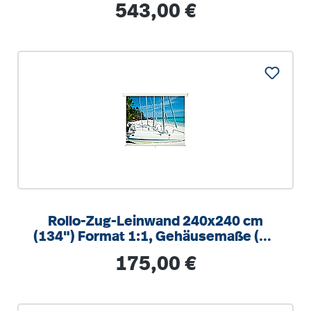
Regulärer Preis:
543,00 €
Rollo-Zug-Leinwand 240x240 cm
(134") Format 1:1, Gehäusemaße (B x
H x T): 255 x 9 x 9 cm, zur Wand-
Regulärer Preis:
175,00 €