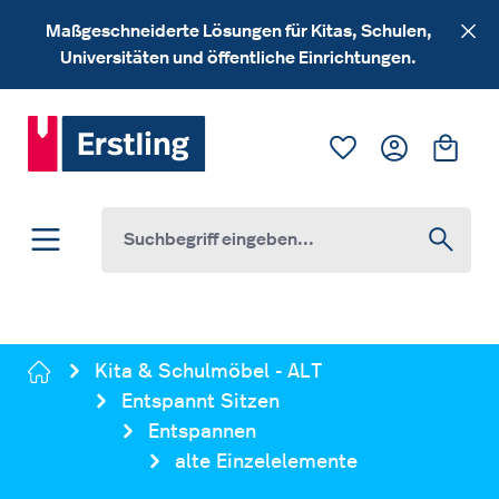
Zum Hauptinhalt springen
Maßgeschneiderte Lösungen für Kitas, Schulen,
Universitäten und öffentliche Einrichtungen.
Du hast 0 Produk
Ware
Kita & Schulmöbel - ALT
Entspannt Sitzen
Entspannen
alte Einzelelemente