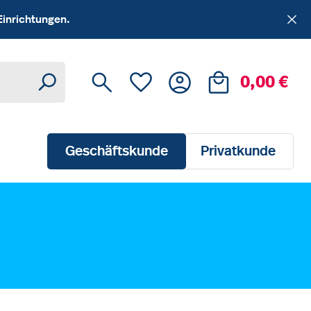
Einrichtungen.
Du hast 0 Produkte auf dem Me
Ware
0,00 €
Geschäftskunde
Privatkunde