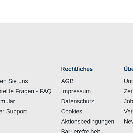
Rechtliches
Übe
hen Sie uns
AGB
Un
stellte Fragen - FAQ
Impressum
Zer
rmular
Datenschutz
Job
er Support
Cookies
Ver
Aktionsbedingungen
New
Barrierefreiheit