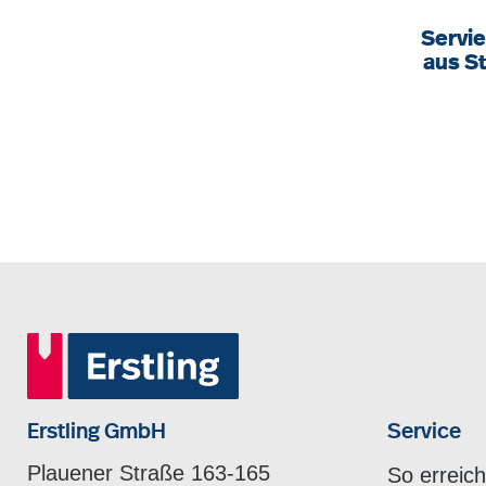
Servi
aus S
cm, 4
h
Erstling GmbH
Service
Plauener Straße 163-165
So erreic