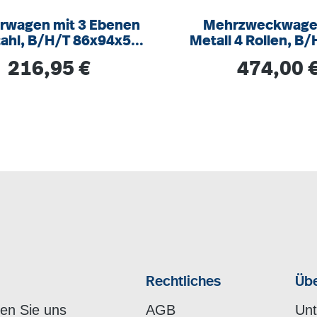
erwagen mit 3 Ebenen
Mehrzweckwage
tahl, B/H/T 86x94x54
Metall 4 Rollen, B/
 Gummireifen, stabil,
93 x 54 cm
Regulärer Preis:
Regulärer Prei
216,95 €
474,00 
itze- und säure-
Rechtliches
Übe
hen Sie uns
AGB
Un