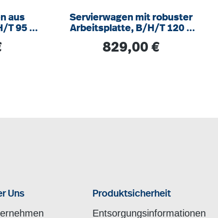
n aus
Servierwagen mit robuster
H/T 95 x
Arbeitsplatte, B/H/T 120 x
107 x 52 cm, auf Rollen
s:
Regulärer Preis:
€
829,00 €
r Uns
Produktsicherheit
ternehmen
Entsorgungsinformationen