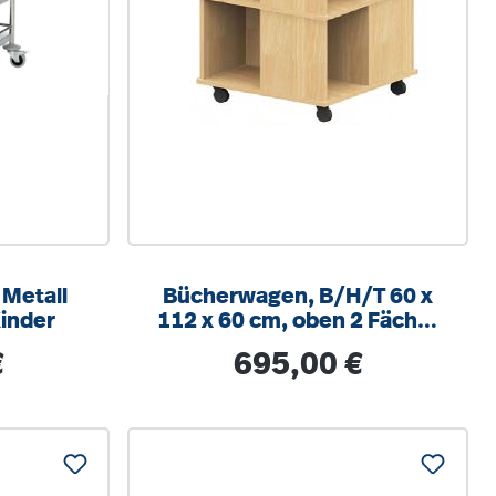
 Metall
Bücherwagen, B/H/T 60 x
inder
112 x 60 cm, oben 2 Fächer
zur Buchablage, je Seite 2
s:
Regulärer Preis:
€
695,00 €
große