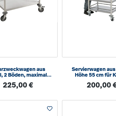
rzweckwagen aus
Servierwagen aus
l, 2 Böden, maximale
Höhe 55 cm für K
tung 100kg, 4 Räder
Regulärer Preis:
Regulärer Prei
225,00 €
200,00 