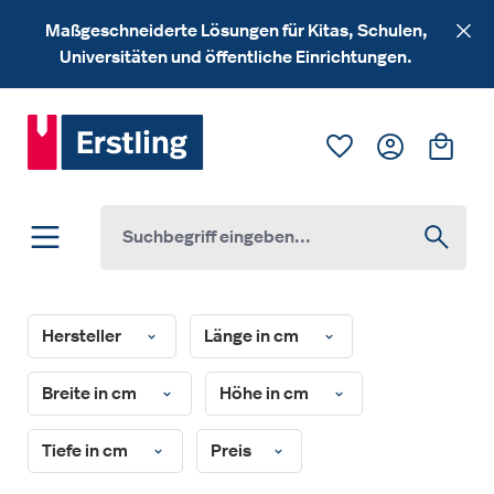
Zum Hauptinhalt springen
Maßgeschneiderte Lösungen für Kitas, Schulen,
Universitäten und öffentliche Einrichtungen.
Du hast 0 Produk
Ware
Hersteller
Länge in cm
Breite in cm
Höhe in cm
Tiefe in cm
Preis