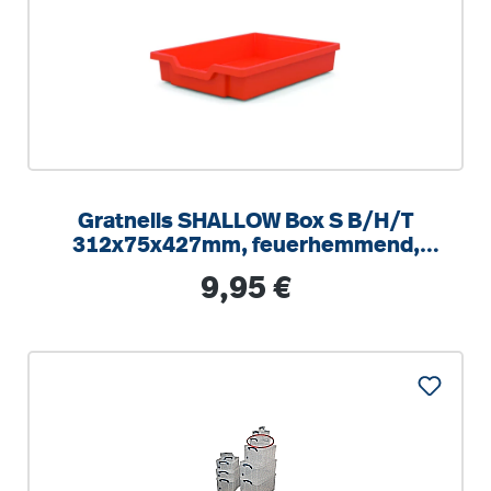
Gratnells SHALLOW Box S B/H/T
312x75x427mm, feuerhemmend,
100% recyclebar, kratzunempfindlich
Regulärer Preis:
9,95 €