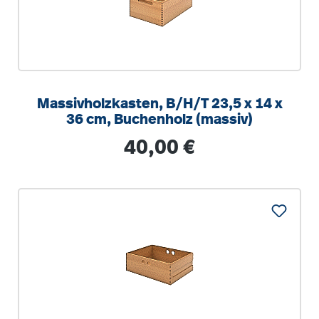
Massivholzkasten, B/H/T 23,5 x 14 x
36 cm, Buchenholz (massiv)
Regulärer Preis:
40,00 €