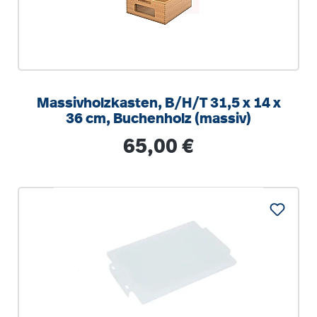
Massivholzkasten, B/H/T 31,5 x 14 x
36 cm, Buchenholz (massiv)
Regulärer Preis:
65,00 €