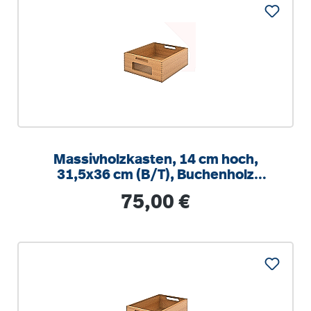
Massivholzkasten, 14 cm hoch,
31,5x36 cm (B/T), Buchenholz
(massiv), mit Schonboden
Regulärer Preis:
75,00 €