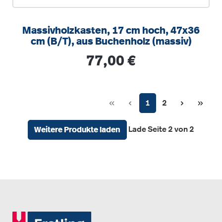
Massivholzkasten, 17 cm hoch, 47x36
cm (B/T), aus Buchenholz (massiv)
Regulärer Preis:
77,00 €
Seite
Seite
1
2
Lade Seite 2 von 2
Weitere Produkte laden