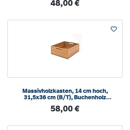
Regulärer Preis:
48,00 €
Massivholzkasten, 14 cm hoch,
31,5x36 cm (B/T), Buchenholz
(massiv), mit Schonboden
Regulärer Preis:
58,00 €