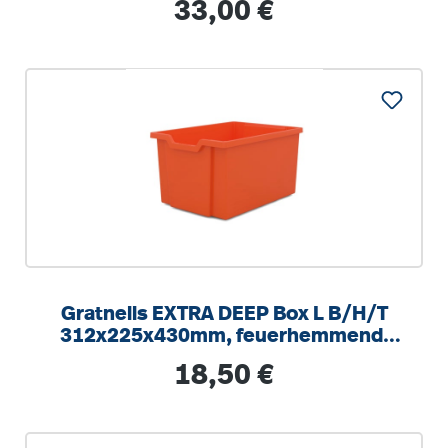
Regulärer Preis:
33,00 €
Gratnells EXTRA DEEP Box L B/H/T
312x225x430mm, feuerhemmend,
100% recyclebar, kratzunempfindlich
Regulärer Preis:
18,50 €