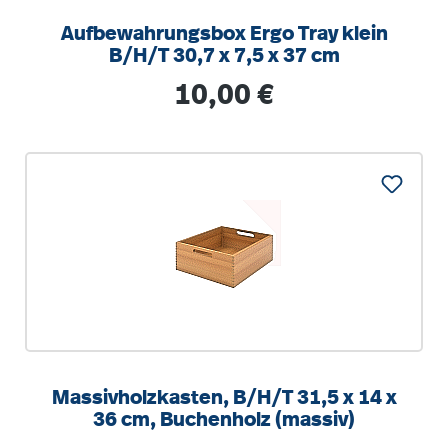
Aufbewahrungsbox Ergo Tray klein
B/H/T 30,7 x 7,5 x 37 cm
Regulärer Preis:
10,00 €
Massivholzkasten, B/H/T 31,5 x 14 x
36 cm, Buchenholz (massiv)