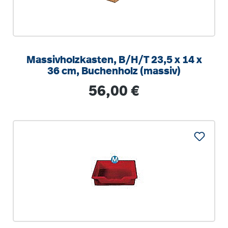
Massivholzkasten, B/H/T 23,5 x 14 x
36 cm, Buchenholz (massiv)
Regulärer Preis:
56,00 €