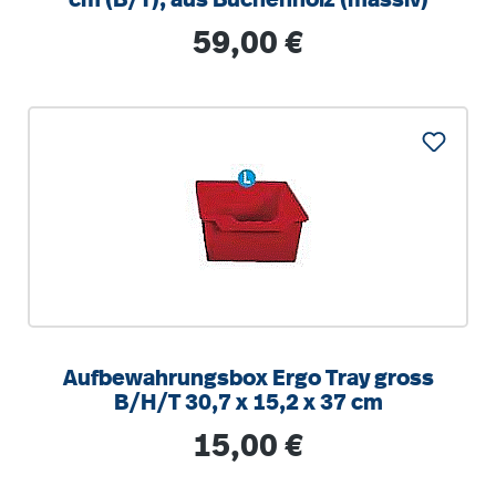
Regulärer Preis:
59,00 €
Aufbewahrungsbox Ergo Tray gross
B/H/T 30,7 x 15,2 x 37 cm
Regulärer Preis:
15,00 €