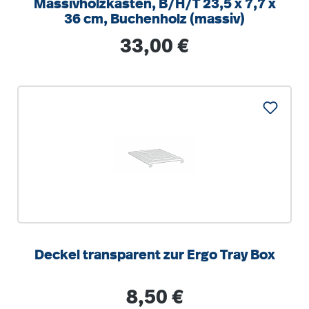
Massivholzkasten, B/H/T 23,5 x 7,7 x
36 cm, Buchenholz (massiv)
Regulärer Preis:
33,00 €
Deckel transparent zur Ergo Tray Box
Regulärer Preis:
8,50 €