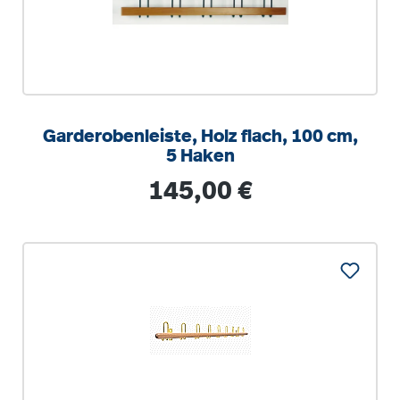
Garderobenleiste, Holz flach, 100 cm,
5 Haken
Regulärer Preis:
145,00 €