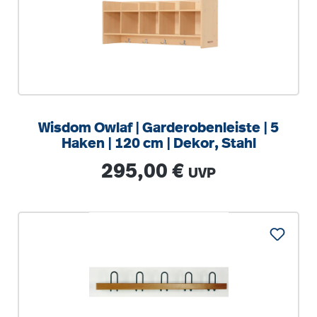
Wisdom Owlaf | Garderobenleiste | 5
Haken | 120 cm | Dekor, Stahl
Regulärer Preis:
295,00 €
UVP