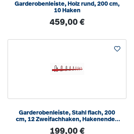
Garderobenleiste, Holz rund, 200 cm,
10 Haken
Regulärer Preis:
459,00 €
Garderobenleiste, Stahl flach, 200
cm, 12 Zweifachhaken, Hakenenden
zur Wand
Regulärer Preis:
199,00 €