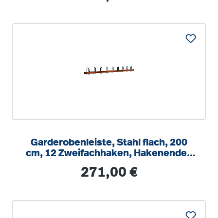
Garderobenleiste, Stahl flach, 200
cm, 12 Zweifachhaken, Hakenenden
zur Wand zeigend
Regulärer Preis:
271,00 €