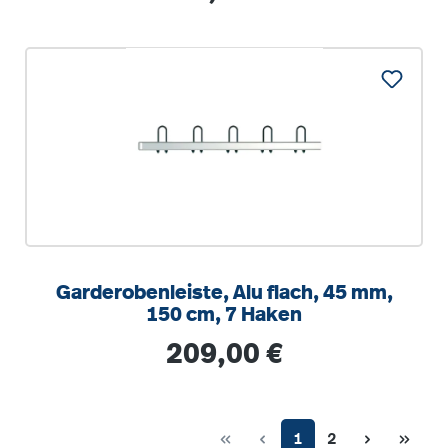
Garderobenleiste, Alu flach, 45 mm,
150 cm, 7 Haken
Regulärer Preis:
209,00 €
Seite
Seite
1
2