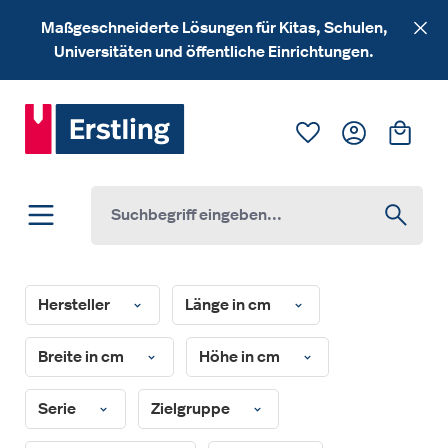
Zum Hauptinhalt springen
Maßgeschneiderte Lösungen für Kitas, Schulen,
Universitäten und öffentliche Einrichtungen.
Du hast 0 Produk
Ware
Hersteller
Länge in cm
Breite in cm
Höhe in cm
Serie
Zielgruppe