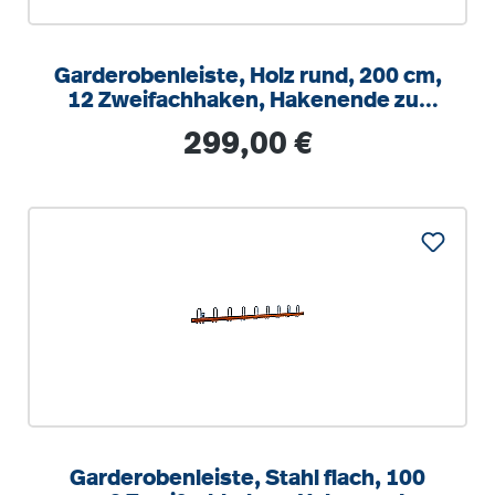
Garderobenleiste, Holz rund, 200 cm,
12 Zweifachhaken, Hakenende zur
Wand zeigend
Regulärer Preis:
299,00 €
Garderobenleiste, Stahl flach, 100