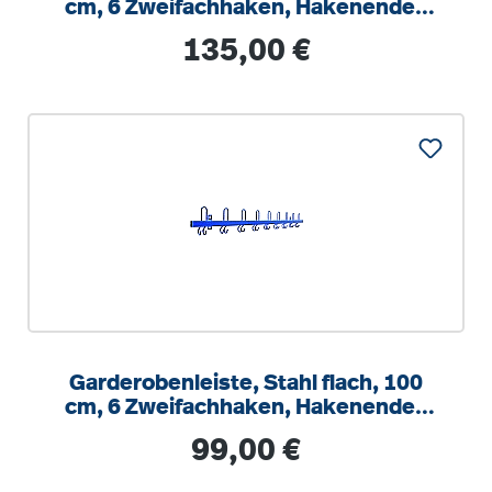
cm, 6 Zweifachhaken, Hakenenden
zur Wand zeigend
Regulärer Preis:
135,00 €
Garderobenleiste, Stahl flach, 100
cm, 6 Zweifachhaken, Hakenenden
nach vorn zeig.
Regulärer Preis:
99,00 €