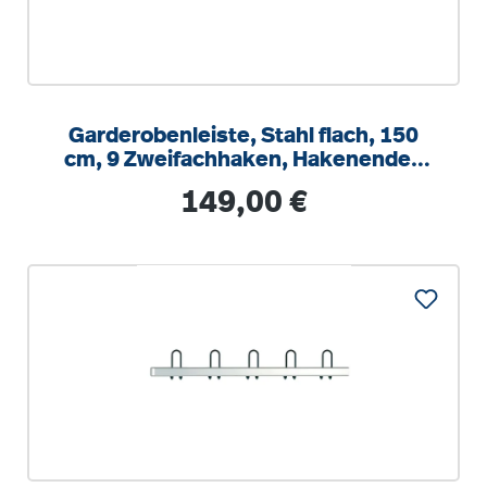
Garderobenleiste, Stahl flach, 150
cm, 9 Zweifachhaken, Hakenenden
nach vorn zeig.
Regulärer Preis:
149,00 €