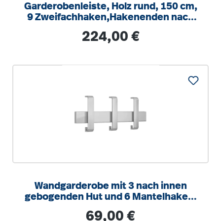
Garderobenleiste, Holz rund, 150 cm,
9 Zweifachhaken,Hakenenden nach
vorn zeigend
Regulärer Preis:
224,00 €
Wandgarderobe mit 3 nach innen
gebogenden Hut und 6 Mantelhaken,
silber
Regulärer Preis:
69,00 €