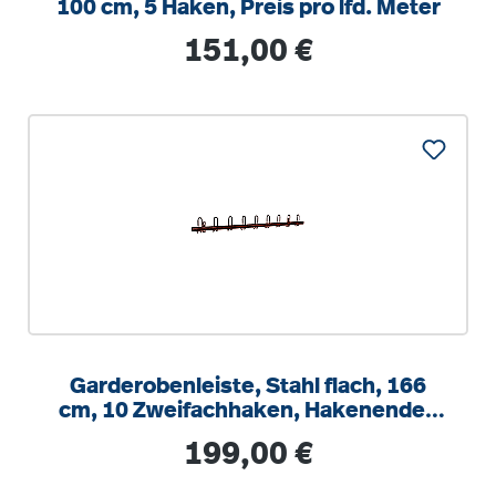
100 cm, 5 Haken, Preis pro lfd. Meter
Regulärer Preis:
151,00 €
Garderobenleiste, Stahl flach, 166
cm, 10 Zweifachhaken, Hakenenden
zur Wand
Regulärer Preis:
199,00 €