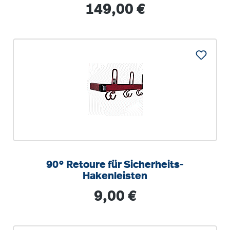
Wand zeigend
Regulärer Preis:
149,00 €
90° Retoure für Sicherheits-
Hakenleisten
Regulärer Preis:
9,00 €