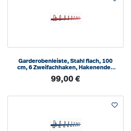
Garderobenleiste, Stahl flach, 100
cm, 6 Zweifachhaken, Hakenenden
zur Wand zeigend
Regulärer Preis:
99,00 €