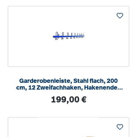
Garderobenleiste, Stahl flach, 200
cm, 12 Zweifachhaken, Hakenenden
nach vorn zeig.
Regulärer Preis:
199,00 €