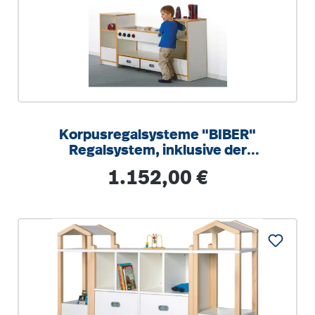
Korpusregalsysteme "BIBER"
Regalsystem, inklusive der
Spielküche und Hängeregal
Regulärer Preis:
1.152,00 €