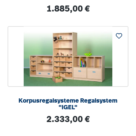
Regulärer Preis:
1.885,00 €
Korpusregalsysteme Regalsystem
"IGEL"
Regulärer Preis:
2.333,00 €