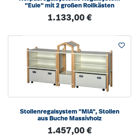
"Eule" mit 2 großen Rollkästen
Regulärer Preis:
1.133,00 €
Stollenregalsystem "MIA", Stollen
aus Buche Massivholz
Regulärer Preis:
1.457,00 €