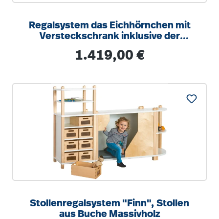
Regalsystem das Eichhörnchen mit
Versteckschrank inklusive der
Bodenmatte in sand
Regulärer Preis:
1.419,00 €
Stollenregalsystem "Finn", Stollen
aus Buche Massivholz