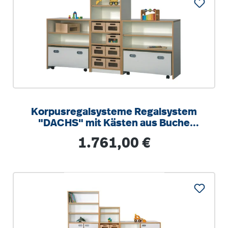
Korpusregalsysteme Regalsystem
"DACHS" mit Kästen aus Buche
Massivholz, mit 2 großen Rollkästen
Regulärer Preis:
1.761,00 €