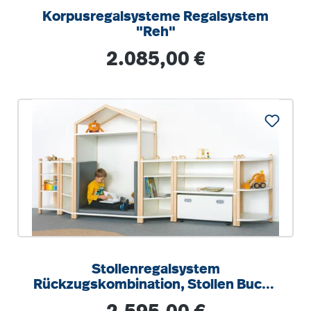
Korpusregalsysteme Regalsystem
"Reh"
Regulärer Preis:
2.085,00 €
Stollenregalsystem
Rückzugskombination, Stollen Buche
Massivholz, B/H/T 348 x 80/145 x
Regulärer Preis: