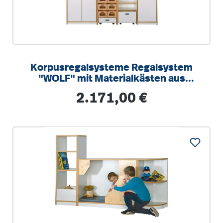
Korpusregalsysteme Regalsystem
"WOLF" mit Materialkästen aus
Buche Massivholz inklusive 2
Regulärer Preis:
2.171,00 €
Rollkästen