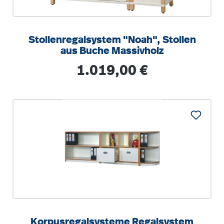
Stollenregalsystem "Noah", Stollen
aus Buche Massivholz
Regulärer Preis:
1.019,00 €
Korpusregalsysteme Regalsystem