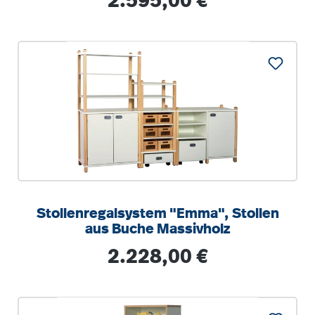
2.595,00 €
40/60 cm
Stollenregalsystem "Emma", Stollen
aus Buche Massivholz
Regulärer Preis:
2.228,00 €