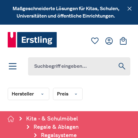
Zum Hauptinhalt springen
Maßgeschneiderte Lösungen für Kitas, Schulen,
Universitäten und öffentliche Einrichtungen.
Du hast 0 Produk
Ware
Hersteller
Preis
Kita - & Schulmöbel
Regale & Ablagen
Regalsysteme